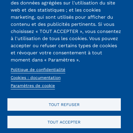
des données agrégées sur l'utilisation du site
Labels qualité
web et des statistiques ; et les cookies
marketing, qui sont utilisés pour afficher du
contenu et des publicités pertinents. Si vous
13, Rue Ernest
choisissez « TOUT ACCEPTER », vous consentez
Thierry-Mieg
à l'utilisation de tous les cookies. Vous pouvez
90010 BELFORT
accepter ou refuser certains types de cookies
Cedex
et révoquer votre consentement à tout
moment dans « Paramètres ».
03 84 58 33 10
Politique de confidentialité
Réseaux
Cookies : documentation
sociaux
Paramètres de cookie
TOUT REFUSER
TOUT ACCEPTER
Mentions légales
RGPD
CGU
CGV
Cookies
Menu