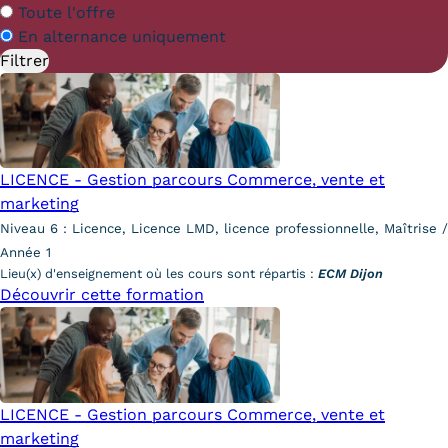
Statistiques
En
Toute l'offre
alternance
En alternance uniquement
FAQ
Lexique
Téléchargements
LICENCE - Gestion parcours Commerce, vente et
Qualiopi
marketing
Niveau 6 : Licence, Licence LMD, licence professionnelle, Maîtrise /
Le Cnam ICSV
Année 1
Lieu(x) d'enseignement où les cours sont répartis :
ECM Dijon
Mobilité internationale et
Découvrir cette formation
Erasmus
Règlement intérieur
Infos élèves
LICENCE - Gestion parcours Commerce, vente et
marketing
Modalités d'inscription