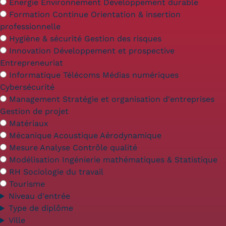
Validation des Acquis de
Énergie Environnement Développement durable
Formation Continue Orientation & insertion
l'Expérience (VAE)
professionnelle
Hygiène & sécurité Gestion des risques
Validation des études
Innovation Développement et prospective
supérieures (VES)
Entrepreneuriat
Informatique Télécoms Médias numériques
Validation des acquis
Cybersécurité
Management Stratégie et organisation d'entreprises
professionnels et personnels
Gestion de projet
Matériaux
(VAPP)
Mécanique Acoustique Aérodynamique
Infos pratiques
Mesure Analyse Contrôle qualité
Modélisation Ingénierie mathématiques & Statistique
Discrimination/égalité/mixité
RH Sociologie du travail
Tourisme
Handi'Cnam
Niveau d'entrée
Témoignages
Type de diplôme
Ville