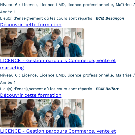
Niveau 6 : Licence, Licence LMD, licence professionnelle, Maîtrise /
Tarifs
Année 1
Lieu(x) d'enseignement où les cours sont répartis :
ECM Besançon
Découvrir cette formation
Modalités de financement
Infos entreprises
Former ses salariés
LICENCE - Gestion parcours Commerce, vente et
Accueillir un alternant ?
marketing
Taxe d'apprentissage
Niveau 6 : Licence, Licence LMD, licence professionnelle, Maîtrise /
Année 1
Infos enseignants
Lieu(x) d'enseignement où les cours sont répartis :
ECM Belfort
Découvrir cette formation
Être enseignant au Cnam
Infos partenaires
Liste des partenaires
LICENCE - Gestion parcours Commerce, vente et
Communication