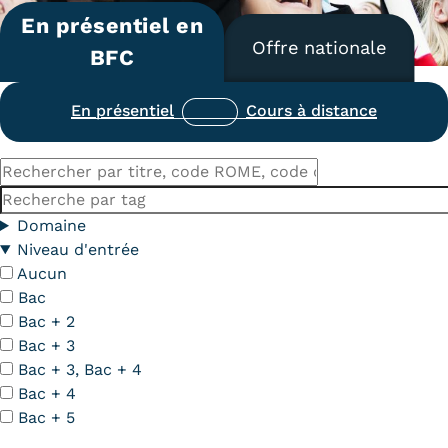
En présentiel en
Carte lieux et centres Cnam en
Offre nationale
BFC
BFC
Nos centres administratifs
En présentiel
Cours à distance
Quoi de neuf au Cnam BFC?
Rechercher
Actualités
par
Mots-
titre,
clés
Domaine
Agenda
code
Niveau d'entrée
ROME,
Aucun
Revue de presse
code
Bac
Contact
du
Bac + 2
diplôme
Bac + 3
Contacts services
Bac + 3, Bac + 4
Bac + 4
Formulaire de contact
Bac + 5
Formations