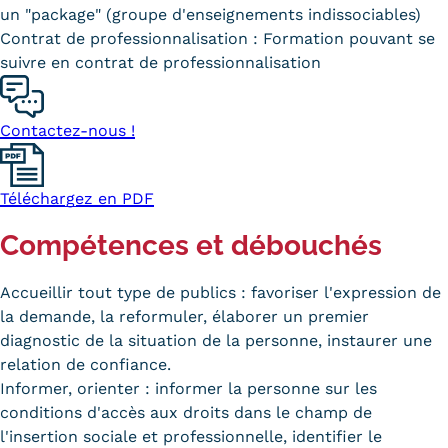
Validation des Acquis de
un "package" (groupe d'enseignements indissociables)
Contrat de professionnalisation : Formation pouvant se
l'Expérience (VAE)
suivre en contrat de professionnalisation
Validation des études
supérieures (VES)
Contactez-nous !
Validation des acquis
Téléchargez en PDF
professionnels et personnels
Compétences et débouchés
(VAPP)
Infos pratiques
Accueillir tout type de publics : favoriser l'expression de
la demande, la reformuler, élaborer un premier
Discrimination/égalité/mixité
diagnostic de la situation de la personne, instaurer une
relation de confiance.
Handi'Cnam
Informer, orienter : informer la personne sur les
Témoignages
conditions d'accès aux droits dans le champ de
l'insertion sociale et professionnelle, identifier le