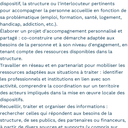
Statistiques
dispositif, la structure ou l'interlocuteur pertinents
pour accompagner la personne accueillie en fonction de
FAQ
sa problématique (emploi, formation, santé, logement,
handicap, addiction, etc.).
Lexique
Élaborer un projet d'accompagnement personnalisé et
partagé : co-construire une démarche adaptée aux
Téléchargements
besoins de la personne et à son niveau d'engagement, en
tenant compte des ressources disponibles dans la
Qualiopi
structure.
Travailler en réseau et en partenariat pour mobiliser les
Le Cnam ICSV
ressources adaptées aux situations à traiter : identifier
les professionnels et institutions en lien avec son
Mobilité internationale et
activité, comprendre la coordination sur un territoire
Erasmus
des acteurs impliqués dans la mise en œuvre locale des
dispositifs.
Règlement intérieur
Recueillir, traiter et organiser des informations :
rechercher celles qui répondent aux besoins de la
Infos élèves
structure, de ses publics, des partenaires ou financeurs,
Modalités d'inscription
à partir de divers sources et supports (y compris sur