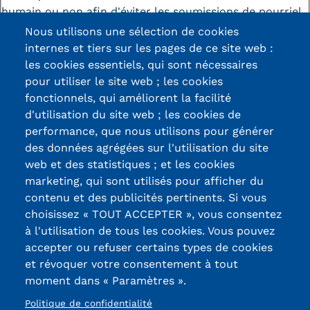
humain ou non afin d'éviter les soumissions de pourriel
(spam) automatisées.
Nous utilisons une sélection de cookies
internes et tiers sur les pages de ce site web :
les cookies essentiels, qui sont nécessaires
pour utiliser le site web ; les cookies
fonctionnels, qui améliorent la facilité
d'utilisation du site web ; les cookies de
Certifications /
performance, que nous utilisons pour générer
des données agrégées sur l'utilisation du site
Labels qualité
web et des statistiques ; et les cookies
marketing, qui sont utilisés pour afficher du
contenu et des publicités pertinents. Si vous
13, Rue Ernest
choisissez « TOUT ACCEPTER », vous consentez
Thierry-Mieg
à l'utilisation de tous les cookies. Vous pouvez
90010 BELFORT
accepter ou refuser certains types de cookies
Cedex
et révoquer votre consentement à tout
moment dans « Paramètres ».
03 84 58 33 10
Politique de confidentialité