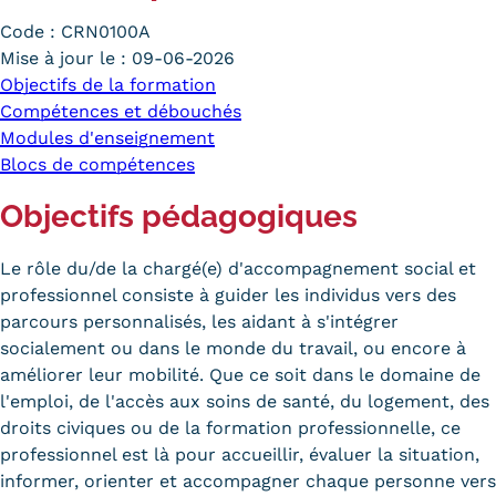
Carte lieux et centres Cnam en
Code :
CRN0100A
Mise à jour le :
09-06-2026
BFC
Objectifs de la formation
Compétences et débouchés
Nos centres administratifs
Modules d'enseignement
Quoi de neuf au Cnam BFC?
Blocs de compétences
Actualités
Objectifs pédagogiques
Agenda
Le rôle du/de la chargé(e) d'accompagnement social et
professionnel consiste à guider les individus vers des
Revue de presse
parcours personnalisés, les aidant à s'intégrer
Contact
socialement ou dans le monde du travail, ou encore à
améliorer leur mobilité. Que ce soit dans le domaine de
Contacts services
l'emploi, de l'accès aux soins de santé, du logement, des
droits civiques ou de la formation professionnelle, ce
Formulaire de contact
professionnel est là pour accueillir, évaluer la situation,
informer, orienter et accompagner chaque personne vers
Formations