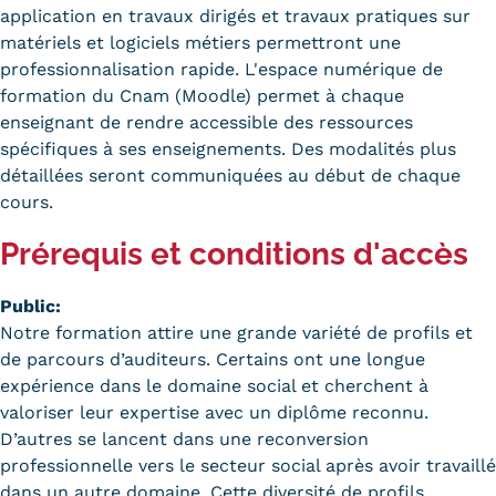
application en travaux dirigés et travaux pratiques sur
Kits communications Cnam
matériels et logiciels métiers permettront une
professionnalisation rapide. L'espace numérique de
Prospect
formation du Cnam (Moodle) permet à chaque
enseignant de rendre accessible des ressources
Fiche contact salons, forums,
spécifiques à ses enseignements. Des modalités plus
JPO
détaillées seront communiquées au début de chaque
cours.
Prérequis et conditions d'accès
Public:
Notre formation attire une grande variété de profils et
de parcours d’auditeurs. Certains ont une longue
expérience dans le domaine social et cherchent à
valoriser leur expertise avec un diplôme reconnu.
D’autres se lancent dans une reconversion
professionnelle vers le secteur social après avoir travaillé
dans un autre domaine. Cette diversité de profils