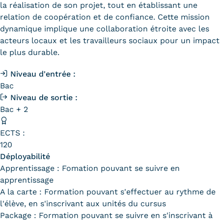
la réalisation de son projet, tout en établissant une
Trouver votre formation
relation de coopération et de confiance. Cette mission
dynamique implique une collaboration étroite avec les
OFFRE EN BFC
acteurs locaux et les travailleurs sociaux pour un impact
le plus durable.
OFFRE NATIONALE
Niveau d'entrée :
Catalogue national
Bac
Niveau de sortie :
Équivalences, passerelles et
Bac + 2
suites de parcours
ECTS :
Modalités d'enseignement
120
Formation en présentiel
Déployabilité
Apprentissage : Fomation pouvant se suivre en
Alternance
apprentissage
A la carte : Formation pouvant s'effectuer au rythme de
Enseignement à distance
l'élève, en s'inscrivant aux unités du cursus
Package : Formation pouvant se suivre en s'inscrivant à