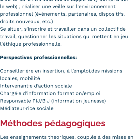
le web) ; réaliser une veille sur l'environnement
Tarifs
professionnel (événements, partenaires, dispositifs,
droits nouveaux, etc.)
Modalités de financement
Se situer, s'inscrire et travailler dans un collectif de
travail, questionner les situations qui mettent en jeu
Infos entreprises
l'éthique professionnelle.
Former ses salariés
Perspectives professionnelles:
Accueillir un alternant ?
Conseiller·ère en insertion, à l’emploi,des missions
locales, mobilité
Taxe d'apprentissage
Intervenant·e d’action sociale
Infos enseignants
Chargé·e d’information formation/emploi
Responsable PIJ/BIJ (information jeunesse)
Être enseignant au Cnam
Médiateur·rice sociale
Infos partenaires
Méthodes pédagogiques
Liste des partenaires
Les enseignements théoriques, couplés à des mises en
Communication