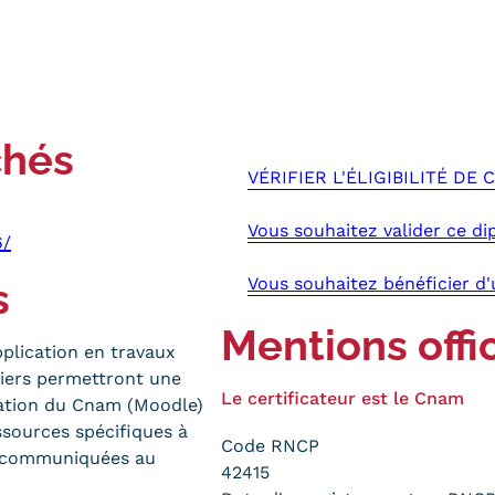
chés
VÉRIFIER L'ÉLIGIBILITÉ DE
Vous souhaitez valider ce di
6/
Vous souhaitez bénéficier d
s
Mentions offic
plication en travaux
étiers permettront une
Le certificateur est le Cnam
mation du Cnam (Moodle)
sources spécifiques à
Code RNCP
t communiquées au
42415