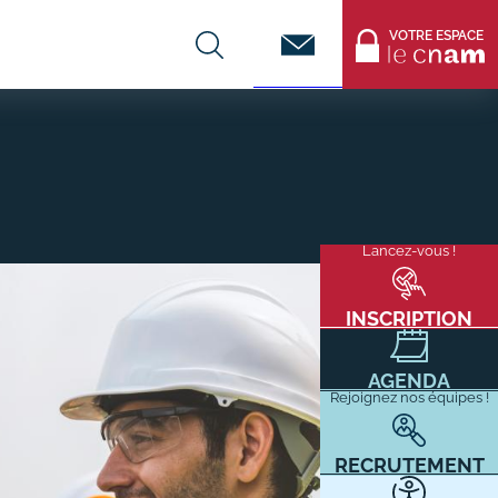
Contact
VOTRE ESPACE
CENTRES DE FORMATION
Infos entreprises
Lancez-vous !
Menu
mixité
Former ses salariés
flottant
Accueillir un alternant ?
INSCRIPTION
Taxe d'apprentissage
AGENDA
Infos enseignants
Rejoignez nos équipes !
Être enseignant au Cnam
Infos partenaires
RECRUTEMENT
Liste des partenaires