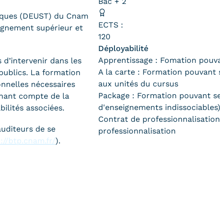
Bac + 2
hniques (DEUST) du Cnam
ECTS :
eignement supérieur et
120
Déployabilité
Apprentissage : Fomation pouva
d’intervenir dans les
A la carte : Formation pouvant s
publics. La formation
aux unités du cursus
onnelles nécessaires
Package : Formation pouvant se 
enant compte de la
d'enseignements indissociables
bilités associées.
Contrat de professionnalisation
uditeurs de se
professionnalisation
://btp.cnam.fr/
).