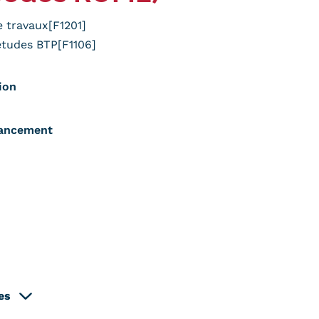
 travaux[F1201]
études BTP[F1106]
ion
nancement
es