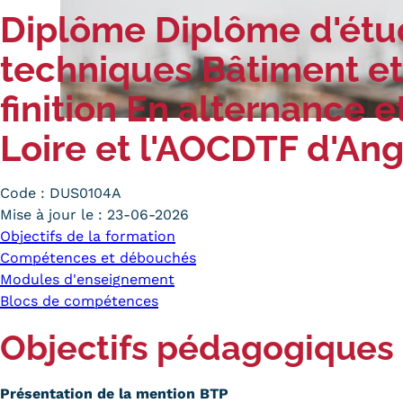
Diplôme
Diplôme d'étud
Alternan
Quoi de neuf au Cnam BFC?
Enseigne
techniques Bâtiment e
Actualités
Validati
Agenda
l'Expéri
finition En alternance 
Revue de presse
Validati
Loire et l'AOCDTF d'An
supérieu
Contact
Validati
Contacts services
professi
Code :
DUS0104A
Formulaire de contact
(VAPP)
Mise à jour le :
23-06-2026
Objectifs de la formation
Compétences et débouchés
Modules d'enseignement
Blocs de compétences
Mentions légales
RGPD
CGU
CGV
Cookies
Objectifs pédagogiques
Menu
Mentions
Présentation de la mention BTP