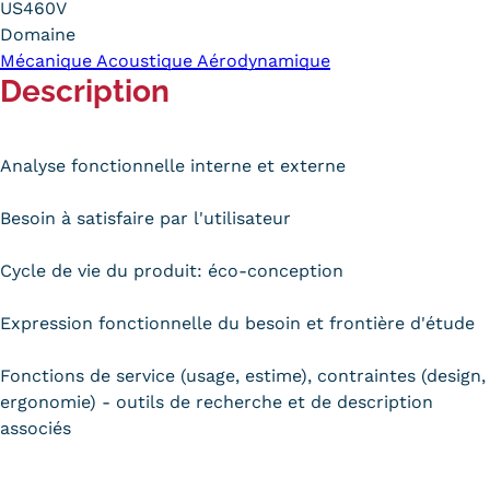
US460V
Carte lieux et centres Cnam en
Domaine
Mécanique Acoustique Aérodynamique
BFC
Description
Nos centres administratifs
Quoi de neuf au Cnam BFC?
Analyse fonctionnelle interne et externe
Actualités
Besoin à satisfaire par l'utilisateur
Agenda
Cycle de vie du produit: éco-conception
Revue de presse
Expression fonctionnelle du besoin et frontière d'étude
Contact
Fonctions de service (usage, estime), contraintes (design,
Contacts services
ergonomie) - outils de recherche et de description
associés
Formulaire de contact
Formations