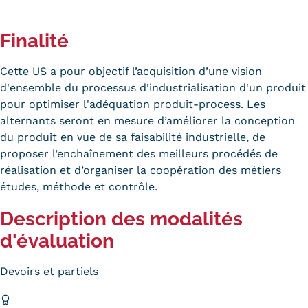
Statistiques
Finalité
FAQ
Lexique
Cette US a pour objectif l’acquisition d’une vision
d'ensemble du processus d'industrialisation d'un produit
Téléchargements
pour optimiser l'adéquation produit-process. Les
alternants seront en mesure d’améliorer la conception
Qualiopi
du produit en vue de sa faisabilité industrielle, de
proposer l’enchaînement des meilleurs procédés de
Le Cnam ICSV
réalisation et d’organiser la coopération des métiers
études, méthode et contrôle.
Mobilité internationale et
Description des modalités
Erasmus
d'évaluation
Règlement intérieur
Devoirs et partiels
Infos élèves
Modalités d'inscription