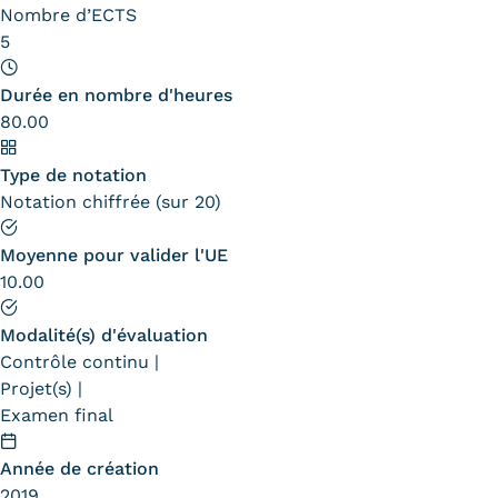
Nombre d’ECTS
5
Tarifs
Modalités de financement
Durée en nombre d'heures
80.00
Infos entreprises
Type de notation
Former ses salariés
Notation chiffrée (sur 20)
Accueillir un alternant ?
Moyenne pour valider l'UE
Taxe d'apprentissage
10.00
Infos enseignants
Modalité(s) d'évaluation
Contrôle continu
Être enseignant au Cnam
Projet(s)
Infos partenaires
Examen final
Liste des partenaires
Année de création
Communication
2019