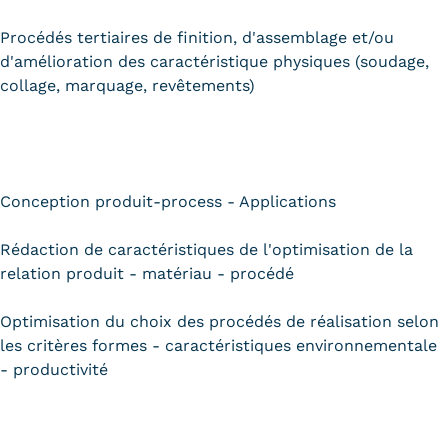
Validation des Acquis de
Procédés tertiaires de finition, d'assemblage et/ou
l'Expérience (VAE)
d'amélioration des caractéristique physiques (soudage,
Validation des études
collage, marquage, revêtements)
supérieures (VES)
Validation des acquis
Conception produit-process - Applications
professionnels et personnels
(VAPP)
Rédaction de caractéristiques de l'optimisation de la
relation produit - matériau - procédé
Infos pratiques
Optimisation du choix des procédés de réalisation selon
Discrimination/égalité/mixité
les critères formes - caractéristiques environnementale
Handi'Cnam
- productivité
Témoignages