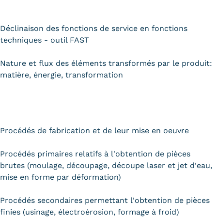
Trouver votre formation
Déclinaison des fonctions de service en fonctions
OFFRE EN BFC
techniques - outil FAST
OFFRE NATIONALE
Nature et flux des éléments transformés par le produit:
Catalogue national
matière, énergie, transformation
Équivalences, passerelles et
suites de parcours
Procédés de fabrication et de leur mise en oeuvre
Modalités d'enseignement
Formation en présentiel
Procédés primaires relatifs à l'obtention de pièces
brutes (moulage, découpage, découpe laser et jet d'eau,
Alternance
mise en forme par déformation)
Enseignement à distance
Procédés secondaires permettant l'obtention de pièces
finies (usinage, électroérosion, formage à froid)