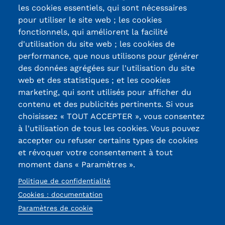
les cookies essentiels, qui sont nécessaires
pour utiliser le site web ; les cookies
fonctionnels, qui améliorent la facilité
d'utilisation du site web ; les cookies de
Certifications /
performance, que nous utilisons pour générer
des données agrégées sur l'utilisation du site
Labels qualité
web et des statistiques ; et les cookies
marketing, qui sont utilisés pour afficher du
contenu et des publicités pertinents. Si vous
13, Rue Ernest
choisissez « TOUT ACCEPTER », vous consentez
Thierry-Mieg
à l'utilisation de tous les cookies. Vous pouvez
90010 BELFORT
accepter ou refuser certains types de cookies
Cedex
et révoquer votre consentement à tout
moment dans « Paramètres ».
03 84 58 33 10
Politique de confidentialité
Réseaux
Cookies : documentation
sociaux
Paramètres de cookie