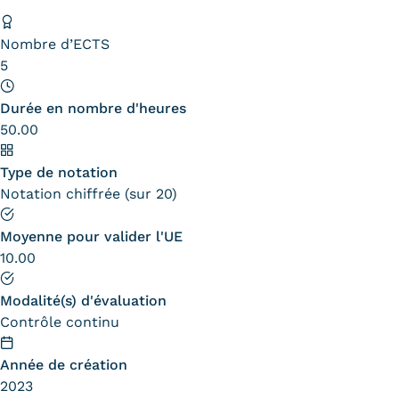
Validation des Acquis de
l'Expérience (VAE)
Nombre d’ECTS
5
Validation des études
Durée en nombre d'heures
supérieures (VES)
50.00
Validation des acquis
Type de notation
professionnels et personnels
Notation chiffrée (sur 20)
(VAPP)
Moyenne pour valider l'UE
Infos pratiques
10.00
Discrimination/égalité/mixité
Modalité(s) d'évaluation
Contrôle continu
Handi'Cnam
Année de création
Témoignages
2023