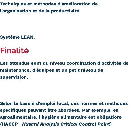
Techniques et méthodes d'amélioration de
Trouver votre formation
l'organisation et de la productivité.
OFFRE EN BFC
OFFRE NATIONALE
Système LEAN.
Catalogue national
Finalité
Équivalences, passerelles et
Les
attendus
sont du niveau coordination d’activités de
suites de parcours
maintenance, d’équipes et un petit niveau de
supervision.
Modalités d'enseignement
Formation en présentiel
Selon le bassin d’emploi local, des normes et méthodes
Alternance
spécifiques peuvent être abordées. Par exemple, en
Enseignement à distance
agroalimentaire, l’hygiène alimentaire est obligatiore
(
HACCP :
Hasard Analysis Critical Control Point
)