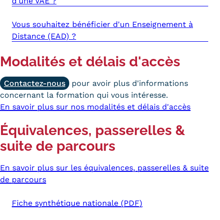
d'une VAE ?
Tarifs
Vous souhaitez bénéficier d'un Enseignement à
Distance (EAD) ?
Modalités de financement
Modalités et délais d'accès
Infos entreprises
Former ses salariés
Contactez-nous
pour avoir plus d'informations
concernant la formation qui vous intéresse.
Accueillir un alternant ?
En savoir plus sur nos modalités et délais d'accès
Taxe d'apprentissage
Équivalences, passerelles &
suite de parcours
Infos enseignants
Être enseignant au Cnam
En savoir plus sur les équivalences, passerelles & suite
de parcours
Infos partenaires
Liste des partenaires
Fiche synthétique nationale (PDF)
Communication