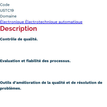
Code
Carte lieux et centres Cnam en
USTC19
BFC
Domaine
Électronique Électrotechnique automatique
Nos centres administratifs
Description
Quoi de neuf au Cnam BFC?
Contrôle de qualité.
Actualités
Agenda
Evaluation et fiabilité des processus.
Revue de presse
Contact
Outils d’amélioration de la qualité et de résolution de
Contacts services
problèmes.
Formulaire de contact
Formations