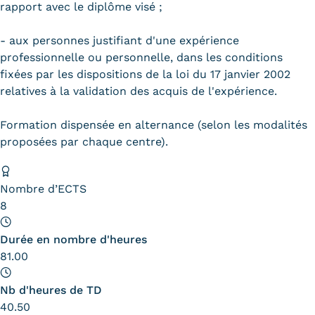
Validation des Acquis de
rapport avec le diplôme visé ;
l'Expérience (VAE)
- aux personnes justifiant d'une expérience
professionnelle ou personnelle, dans les conditions
Validation des études
fixées par les dispositions de la loi du 17 janvier 2002
supérieures (VES)
relatives à la validation des acquis de l'expérience.
Validation des acquis
Formation dispensée en alternance (selon les modalités
proposées par chaque centre).
professionnels et personnels
(VAPP)
Nombre d’ECTS
Infos pratiques
8
Discrimination/égalité/mixité
Durée en nombre d'heures
81.00
Handi'Cnam
Nb d'heures de TD
Témoignages
40.50