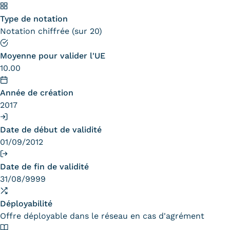
Statistiques
Type de notation
FAQ
Notation chiffrée (sur 20)
Lexique
Moyenne pour valider l'UE
10.00
Téléchargements
Année de création
Qualiopi
2017
Le Cnam ICSV
Date de début de validité
01/09/2012
Mobilité internationale et
Erasmus
Date de fin de validité
31/08/9999
Règlement intérieur
Déployabilité
Infos élèves
Offre déployable dans le réseau en cas d'agrément
Modalités d'inscription