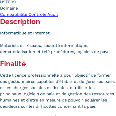
USTE09
Carte lieux et centres Cnam en
Domaine
Compatibilité Contrôle Audit
BFC
Description
Nos centres administratifs
Informatique et Internet.
Quoi de neuf au Cnam BFC?
Matériels et réseaux, sécurité informatique,
Actualités
dématérialisation et télé procédures, logiciels de paye.
Agenda
Finalité
Revue de presse
Cette licence professionnelle a pour objectif de former
Contact
des gestionnaires capables d'établir et de gérer les paies
et les charges sociales et fiscales, d'utiliser les
Contacts services
principaux logiciels de paie et de gestion des ressources
humaines et d'être en mesure de pouvoir éclairer les
Formulaire de contact
décideurs sur les difficultés concernant la paie.
Formations