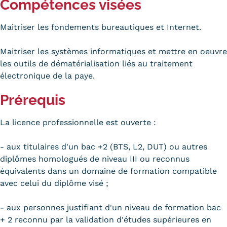
Compétences visées
Trouver votre formation
Maitriser les fondements bureautiques et Internet.
OFFRE EN BFC
Maitriser les systèmes informatiques et mettre en oeuvre
OFFRE NATIONALE
les outils de dématérialisation liés au traitement
électronique de la paye.
Catalogue national
Prérequis
Équivalences, passerelles et
suites de parcours
La licence professionnelle est ouverte :
Modalités d'enseignement
- aux titulaires d'un bac +2 (BTS, L2, DUT) ou autres
diplômes homologués de niveau III ou reconnus
Formation en présentiel
équivalents dans un domaine de formation compatible
Alternance
avec celui du diplôme visé ;
Enseignement à distance
- aux personnes justifiant d'un niveau de formation bac
+ 2 reconnu par la validation d'études supérieures en