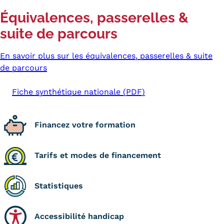
Équivalences, passerelles &
Kits communications Cnam
suite de parcours
Prospect
En savoir plus sur les équivalences, passerelles & suite
Fiche contact salons, forums,
de parcours
JPO
Fiche synthétique nationale (PDF)
Financez votre formation
Tarifs et modes de financement
Statistiques
Accessibilité handicap