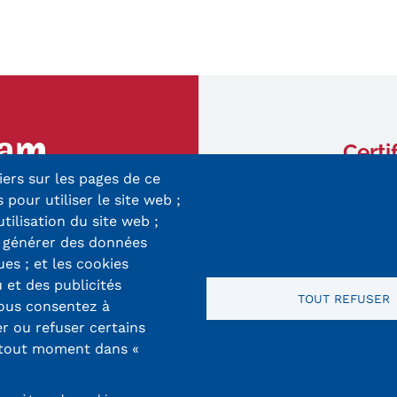
Certi
iers sur les pages de ce
ry-Mieg
 pour utiliser le site web ;
 Cedex
utilisation du site web ;
r générer des données
8 33 10
ues ; et les cookies
 et des publicités
TOUT REFUSER
vous consentez à
er ou refuser certains
 tout moment dans «