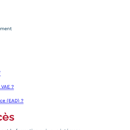
rément
F
 VAE ?
ce (EAD) ?
cès