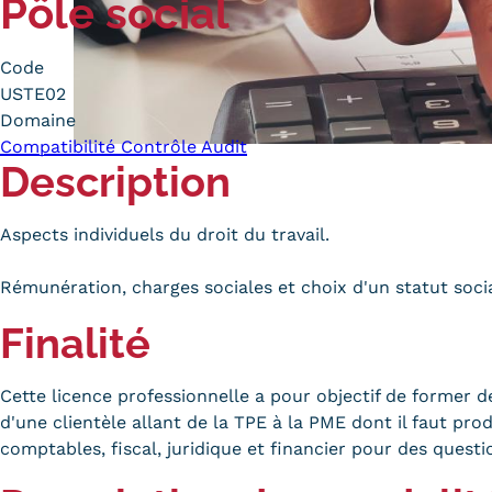
Pôle social
Alternan
Quoi de neuf au Cnam BFC?
Enseigne
Code
Actualités
Validati
USTE02
Agenda
l'Expéri
Domaine
Revue de presse
Validati
Compatibilité Contrôle Audit
supérieu
Description
Contact
Validati
Contacts services
professi
Aspects individuels du droit du travail.
Formulaire de contact
(VAPP)
Rémunération, charges sociales et choix d'un statut socia
Finalité
Cette licence professionnelle a pour objectif de former d
Mentions légales
RGPD
CGU
CGV
Cookies
Menu
d'une clientèle allant de la TPE à la PME dont il faut pro
comptables, fiscal, juridique et financier pour des quest
Mentions