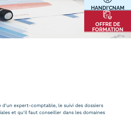
HANDI'CNAM
Communication
Kits communications Cnam
t
OFFRE DE
Prospect
FORMATION
Fiche contact salons, forums,
JPO
nt
é d'un expert-comptable, le suivi des dossiers
ACE PRESSE/MÉDIAS
CARTE INTERACTIVE DES CENTRES
iales et qu'il faut conseiller dans les domaines