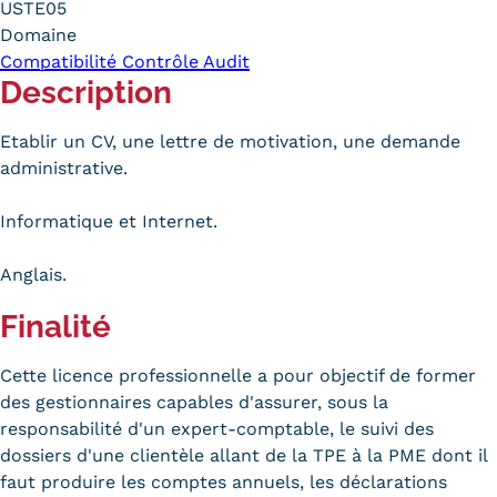
USTE05
Carte lieux et centres Cnam en
Domaine
Compatibilité Contrôle Audit
BFC
Description
Nos centres administratifs
Etablir un CV, une lettre de motivation, une demande
Quoi de neuf au Cnam BFC?
administrative.
Actualités
Informatique et Internet.
Agenda
Anglais.
Revue de presse
Finalité
Contact
Cette licence professionnelle a pour objectif de former
Contacts services
des gestionnaires capables d'assurer, sous la
responsabilité d'un expert-comptable, le suivi des
Formulaire de contact
dossiers d'une clientèle allant de la TPE à la PME dont il
faut produire les comptes annuels, les déclarations
Formations