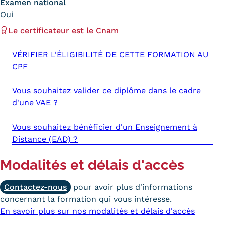
Examen national
Oui
Tarifs
Le certificateur est le Cnam
Modalités de financement
VÉRIFIER L'ÉLIGIBILITÉ DE CETTE FORMATION AU
Infos entreprises
CPF
Former ses salariés
Vous souhaitez valider ce diplôme dans le cadre
d'une VAE ?
Accueillir un alternant ?
Taxe d'apprentissage
Vous souhaitez bénéficier d'un Enseignement à
Distance (EAD) ?
Infos enseignants
Modalités et délais d'accès
Être enseignant au Cnam
Infos partenaires
Contactez-nous
pour avoir plus d'informations
concernant la formation qui vous intéresse.
Liste des partenaires
En savoir plus sur nos modalités et délais d'accès
Communication