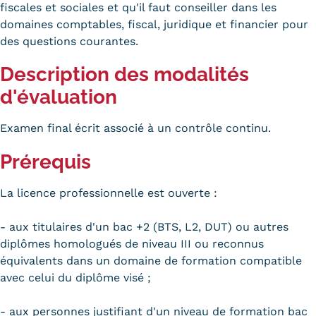
fiscales et sociales et qu'il faut conseiller dans les
Trouver votre formation
domaines comptables, fiscal, juridique et financier pour
des questions courantes.
OFFRE EN BFC
Description des modalités
OFFRE NATIONALE
d'évaluation
Catalogue national
Examen final écrit associé à un contrôle continu.
Équivalences, passerelles et
Prérequis
suites de parcours
La licence professionnelle est ouverte :
Modalités d'enseignement
Formation en présentiel
- aux titulaires d'un bac +2 (BTS, L2, DUT) ou autres
diplômes homologués de niveau III ou reconnus
Alternance
équivalents dans un domaine de formation compatible
avec celui du diplôme visé ;
Enseignement à distance
- aux personnes justifiant d'un niveau de formation bac