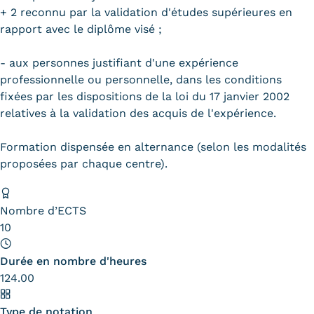
Validation des Acquis de
+ 2 reconnu par la validation d'études supérieures en
l'Expérience (VAE)
rapport avec le diplôme visé ;
Validation des études
- aux personnes justifiant d'une expérience
professionnelle ou personnelle, dans les conditions
supérieures (VES)
fixées par les dispositions de la loi du 17 janvier 2002
relatives à la validation des acquis de l'expérience.
Validation des acquis
professionnels et personnels
Formation dispensée en alternance (selon les modalités
proposées par chaque centre).
(VAPP)
Infos pratiques
Nombre d’ECTS
Discrimination/égalité/mixité
10
Handi'Cnam
Durée en nombre d'heures
124.00
Témoignages
Type de notation