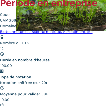
Période en entreprise
Alternan
Quoi de neuf au Cnam BFC?
Enseigne
Code
Actualités
Validati
UAMG06
Agenda
l'Expéri
Domaine
Revue de presse
Validati
Biotechnologies, Bioinformatique, Agroalimentaire
supérieu
Contact
Validati
Nombre d’ECTS
Contacts services
professi
12
Formulaire de contact
(VAPP)
Durée en nombre d'heures
100.00
Type de notation
Notation chiffrée (sur 20)
Mentions légales
RGPD
CGU
CGV
Cookies
Menu
Moyenne pour valider l'UE
Mentions
10.00