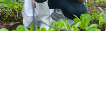
Qualiopi
ce
Le Cnam ICSV
ment à distance
Mobilité internationale e
on des Acquis de
Erasmus
ence (VAE)
Règlement intérieur
on des études
res (VES)
Infos élèves
Modalités d'inscription
on des acquis
onnels et personnels
Tarifs
Modalités de financeme
NOUS RECRUTONS
ESP
Navigation
secondaire