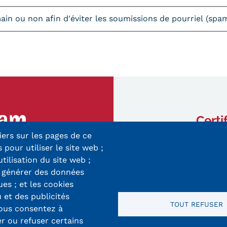
umain ou non afin d'éviter les soumissions de pourriel (sp
Certi
iers sur les pages de ce
ry-Mieg
 pour utiliser le site web ;
 Cedex
utilisation du site web ;
r générer des données
8 33 10
ues ; et les cookies
 et des publicités
TOUT REFUSER
vous consentez à
er ou refuser certains