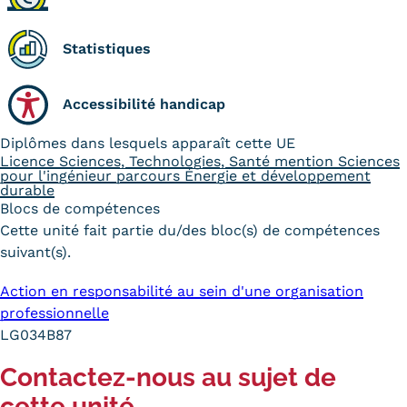
Statistiques
Statistiques
FAQ
Lexique
Accessibilité handicap
Téléchargements
Diplômes dans lesquels apparaît cette UE
Licence Sciences, Technologies, Santé mention Sciences
Qualiopi
pour l'ingénieur parcours Énergie et développement
durable
Blocs de compétences
Le Cnam ICSV
Cette unité fait partie du/des bloc(s) de compétences
suivant(s).
Mobilité internationale et
Erasmus
Action en responsabilité au sein d'une organisation
professionnelle
Règlement intérieur
LG034B87
Infos élèves
Contactez-nous au sujet de
cette unité
Modalités d'inscription