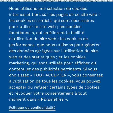
humain ou non afin d'éviter les soumissions de pourriel
(spam) automatisées.
Nous utilisons une sélection de cookies
Kits communications Cnam
internes et tiers sur les pages de ce site web :
Prospect
les cookies essentiels, qui sont nécessaires
pour utiliser le site web ; les cookies
Fiche contact salons, forums,
fonctionnels, qui améliorent la facilité
JPO
d'utilisation du site web ; les cookies de
Certifications /
performance, que nous utilisons pour générer
des données agrégées sur l'utilisation du site
Labels qualité
web et des statistiques ; et les cookies
marketing, qui sont utilisés pour afficher du
contenu et des publicités pertinents. Si vous
13, Rue Ernest
choisissez « TOUT ACCEPTER », vous consentez
Thierry-Mieg
à l'utilisation de tous les cookies. Vous pouvez
90010 BELFORT
accepter ou refuser certains types de cookies
Cedex
et révoquer votre consentement à tout
moment dans « Paramètres ».
03 84 58 33 10
Politique de confidentialité