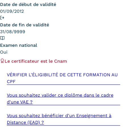
Date de début de validité
Trouver votre formation
01/09/2012
OFFRE EN BFC
Date de fin de validité
OFFRE NATIONALE
31/08/9999
Catalogue national
Examen national
Oui
Équivalences, passerelles et
Le certificateur est le Cnam
suites de parcours
VÉRIFIER L'ÉLIGIBILITÉ DE CETTE FORMATION AU
Modalités d'enseignement
CPF
Formation en présentiel
Vous souhaitez valider ce diplôme dans le cadre
d'une VAE ?
Alternance
Enseignement à distance
Vous souhaitez bénéficier d'un Enseignement à
Distance (EAD) ?