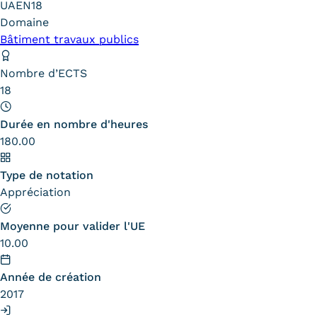
UAEN18
Carte lieux et centres Cnam en
Domaine
Bâtiment travaux publics
BFC
Nombre d’ECTS
Nos centres administratifs
18
Quoi de neuf au Cnam BFC?
Durée en nombre d'heures
Actualités
180.00
Agenda
Type de notation
Appréciation
Revue de presse
Contact
Moyenne pour valider l'UE
10.00
Contacts services
Année de création
Formulaire de contact
2017
Formations