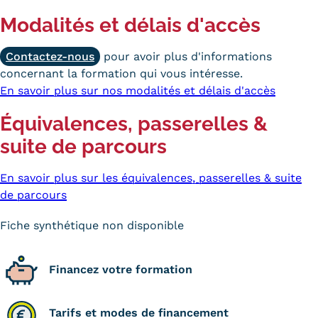
Validation des Acquis de
Modalités et délais d'accès
l'Expérience (VAE)
Contactez-nous
pour avoir plus d'informations
Validation des études
concernant la formation qui vous intéresse.
supérieures (VES)
En savoir plus sur nos modalités et délais d'accès
Équivalences, passerelles &
Validation des acquis
suite de parcours
professionnels et personnels
(VAPP)
En savoir plus sur les équivalences, passerelles & suite
de parcours
Infos pratiques
Fiche synthétique non disponible
Discrimination/égalité/mixité
Handi'Cnam
Financez votre formation
Témoignages
Tarifs et modes de financement