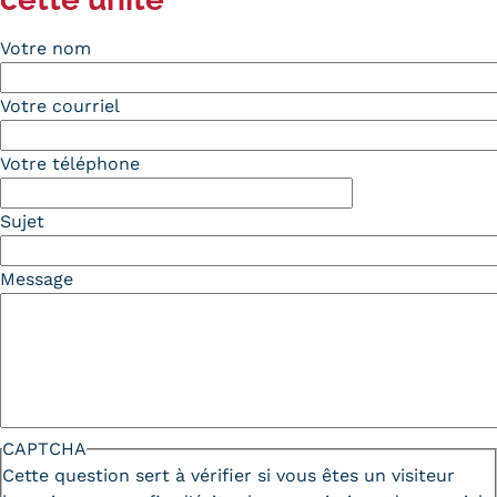
Tarifs
Votre nom
Modalités de financement
Votre courriel
Infos entreprises
Votre téléphone
Former ses salariés
Sujet
Accueillir un alternant ?
Taxe d'apprentissage
Message
Infos enseignants
Être enseignant au Cnam
Infos partenaires
CAPTCHA
Liste des partenaires
Cette question sert à vérifier si vous êtes un visiteur
Communication