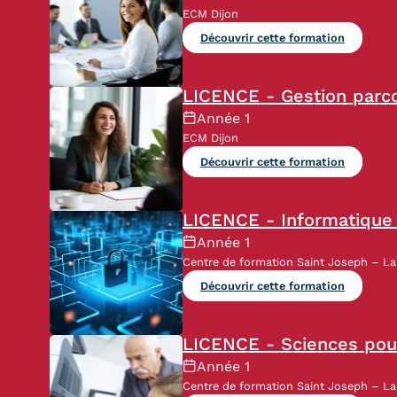
ECM Dijon
Découvrir cette formation
LICENCE - Gestion parc
Année 1
ECM Dijon
Découvrir cette formation
LICENCE - Informatique 
Année 1
Centre de formation Saint Joseph – La 
Découvrir cette formation
LICENCE - Sciences pour
Année 1
Centre de formation Saint Joseph – La 