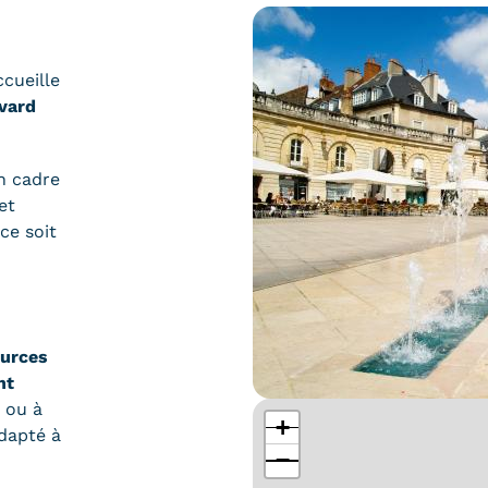
cueille
vard
n cadre
et
ce soit
ources
nt
 ou à
+
dapté à
−