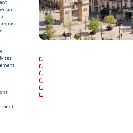
ment
ie sur
ue,
 campus
de
Liens utiles
le
ivités
https://www.dijon.fr/
sement
https://www.crous-bfc.fr/
https://messervices.etudiant.gouv.fr/
https://www.campusfrance.org/fr/vill
https://www.dijon.fr/logements-etud
ions
https://www.dijon-metropole.fr/guid
gement