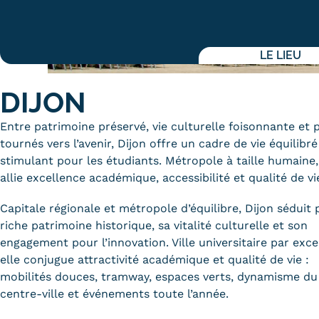
Alternan
Quoi de neuf au Cnam BFC?
Enseigne
Actualités
LE LIEU
Validati
Agenda
l'Expéri
Revue de presse
DIJON
Validati
supérieu
Contact
Entre patrimoine préservé, vie culturelle foisonnante et 
Validati
Contacts services
tournés vers l’avenir, Dijon offre un cadre de vie équilibré
professi
Formulaire de contact
(VAPP)
stimulant pour les étudiants. Métropole à taille humaine,
allie excellence académique, accessibilité et qualité de vi
Capitale régionale et métropole d’équilibre, Dijon séduit 
riche patrimoine historique, sa vitalité culturelle et son
engagement pour l’innovation. Ville universitaire par exce
Mentions légales
RGPD
CGU
CGV
Cookies
elle conjugue attractivité académique et qualité de vie :
Menu
mobilités douces, tramway, espaces verts, dynamisme du
Mentions
centre-ville et événements toute l’année.