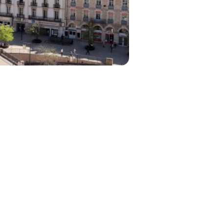
es/dijon
iants
e-pour-reussir-sa-vie-etudiante