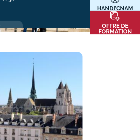
HANDI'CNAM
Communication
Kits communications Cnam
t
E
OFFRE DE
Prospect
FORMATION
Fiche contact salons, forums,
JPO
nt
ACE PRESSE/MÉDIAS
CARTE INTERACTIVE DES CENTRES