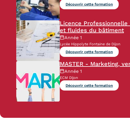
Découvrir cette formation
Licence Professionnelle 
et fluides du bâtiment
Année 1
Lycée Hippolyte Fontaine de Dijon
Découvrir cette formation
MASTER - Marketing, ven
Année 1
ECM Dijon
Découvrir cette formation