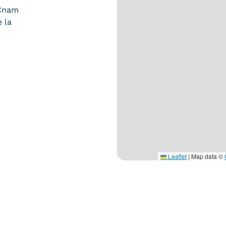
 Cnam
 la
Leaflet
|
Map data ©