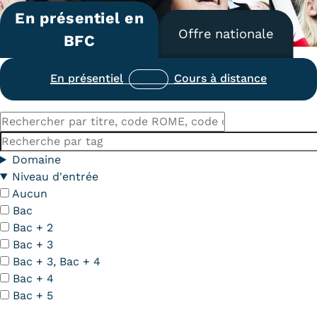
En présentiel en
Carte lieux et centres Cnam en
Offre nationale
BFC
BFC
Nos centres administratifs
En présentiel
Cours à distance
Quoi de neuf au Cnam BFC?
Rechercher
Actualités
par
Mots-
titre,
clés
Domaine
Agenda
code
Niveau d'entrée
ROME,
Aucun
Revue de presse
code
Bac
Contact
du
Bac + 2
diplôme
Bac + 3
Contacts services
Bac + 3, Bac + 4
Bac + 4
Formulaire de contact
Bac + 5
Formations