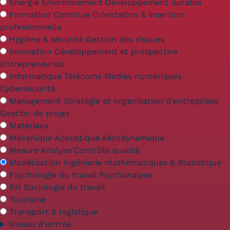
Validation des Acquis de
Énergie Environnement Développement durable
Formation Continue Orientation & insertion
l'Expérience (VAE)
professionnelle
Hygiène & sécurité Gestion des risques
Validation des études
Innovation Développement et prospective
supérieures (VES)
Entrepreneuriat
Informatique Télécoms Médias numériques
Validation des acquis
Cybersécurité
Management Stratégie et organisation d'entreprises
professionnels et personnels
Gestion de projet
Matériaux
(VAPP)
Mécanique Acoustique Aérodynamique
Infos pratiques
Mesure Analyse Contrôle qualité
Modélisation Ingénierie mathématiques & Statistique
Discrimination/égalité/mixité
Psychologie du travail Psychanalyse
RH Sociologie du travail
Handi'Cnam
Tourisme
Témoignages
Transport & logistique
Niveau d'entrée