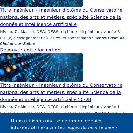
Titre ingénieur - Ingénieur diplômé du Conservatoire
Tarifs
national des arts et métiers, spécialité Science de la
donnée et intelligence artificielle
Modalités de financement
Niveau 7 : Master, DEA, DESS, diplôme d'ingénieur / Année 3
Infos entreprises
Lieu(x) d'enseignement où les cours sont répartis :
Centre Cnam de
Chalon-sur-Saône
Former ses salariés
Découvrir cette formation
Accueillir un alternant ?
Taxe d'apprentissage
Titre ingénieur - Ingénieur diplômé du Conservatoire
Infos enseignants
national des arts et métiers, spécialité Science de la
Être enseignant au Cnam
donnée et intelligence artificielle 25-28
Niveau 7 : Master, DEA, DESS, diplôme d'ingénieur / Année 1
Infos partenaires
Lieu(x) d'enseignement où les cours sont répartis :
Centre Cnam de
Chalon-sur-Saône
Liste des partenaires
Nous utilisons une sélection de cookies
Découvrir cette formation
internes et tiers sur les pages de ce site web :
Communication