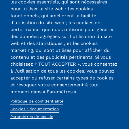
les cookies essentiels, qui sont nécessaires
pour utiliser le site web ; les cookies
Kits communications Cnam
fonctionnels, qui améliorent la facilité
Prospect
d'utilisation du site web ; les cookies de
Certifications /
performance, que nous utilisons pour générer
Fiche contact salons, forums,
des données agrégées sur l'utilisation du site
Labels qualité
JPO
web et des statistiques ; et les cookies
marketing, qui sont utilisés pour afficher du
contenu et des publicités pertinents. Si vous
13, Rue Ernest
choisissez « TOUT ACCEPTER », vous consentez
Thierry-Mieg
à l'utilisation de tous les cookies. Vous pouvez
90010 BELFORT
accepter ou refuser certains types de cookies
Cedex
et révoquer votre consentement à tout
moment dans « Paramètres ».
03 84 58 33 10
Politique de confidentialité
Réseaux
Cookies : documentation
Paramètres de cookie
sociaux