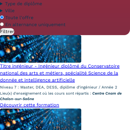
Statistiques
Type de diplôme
Ville
FAQ
En
Toute l'offre
alternance
En alternance uniquement
Lexique
Téléchargements
Qualiopi
Titre ingénieur - Ingénieur diplômé du Conservatoire
Le Cnam ICSV
national des arts et métiers, spécialité Science de la
donnée et intelligence artificielle
Mobilité internationale et
Niveau 7 : Master, DEA, DESS, diplôme d'ingénieur / Année 2
Erasmus
Lieu(x) d'enseignement où les cours sont répartis :
Centre Cnam de
Chalon-sur-Saône
Découvrir cette formation
Règlement intérieur
Infos élèves
Modalités d'inscription