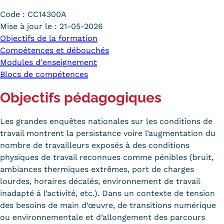
Carte lieux et centres Cnam en
Code :
CC14300A
Mise à jour le :
21-05-2026
BFC
Objectifs de la formation
Compétences et débouchés
Nos centres administratifs
Modules d'enseignement
Quoi de neuf au Cnam BFC?
Blocs de compétences
Actualités
Objectifs pédagogiques
Agenda
Les grandes enquêtes nationales sur les conditions de
travail montrent la persistance voire l’augmentation du
Revue de presse
nombre de travailleurs exposés à des conditions
Contact
physiques de travail reconnues comme pénibles (bruit,
ambiances thermiques extrêmes, port de charges
Contacts services
lourdes, horaires décalés, environnement de travail
inadapté à l’activité, etc.). Dans un contexte de tension
Formulaire de contact
des besoins de main d’œuvre, de transitions numérique
ou environnementale et d’allongement des parcours
Formations