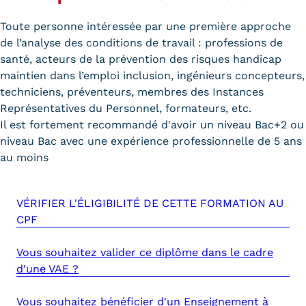
Toute personne intéressée par une première approche
Tarifs
de l’analyse des conditions de travail : professions de
Modalités de financement
santé, acteurs de la prévention des risques handicap
maintien dans l’emploi inclusion, ingénieurs concepteurs,
Infos entreprises
techniciens, préventeurs, membres des Instances
Représentatives du Personnel, formateurs, etc.
Former ses salariés
Il est fortement recommandé d'avoir un niveau Bac+2 ou
Accueillir un alternant ?
niveau Bac avec une expérience professionnelle de 5 ans
au moins
Taxe d'apprentissage
Infos enseignants
VÉRIFIER L'ÉLIGIBILITÉ DE CETTE FORMATION AU
CPF
Être enseignant au Cnam
Infos partenaires
Vous souhaitez valider ce diplôme dans le cadre
d'une VAE ?
Liste des partenaires
Vous souhaitez bénéficier d'un Enseignement à
Communication