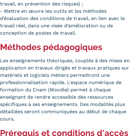
Statistiques
travail, en prévention des risques) ;
- Mettre en œuvre les outils et les méthodes
FAQ
d’évaluation des conditions de travail, en lien avec le
travail réel, dans une visée d’amélioration ou de
Lexique
conception de postes de travail.
Téléchargements
Méthodes pédagogiques
Qualiopi
Les enseignements théoriques, couplés à des mises en
application en travaux dirigés et travaux pratiques sur
Le Cnam ICSV
matériels et logiciels métiers permettront une
professionnalisation rapide. L'espace numérique de
Mobilité internationale et
formation du Cnam (Moodle) permet à chaque
Erasmus
enseignant de rendre accessible des ressources
spécifiques à ses enseignements. Des modalités plus
Règlement intérieur
détaillées seront communiquées au début de chaque
cours.
Infos élèves
Prérequis et conditions d'accès
Modalités d'inscription