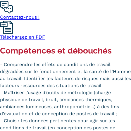
Validation des Acquis de
l'Expérience (VAE)
Contactez-nous !
Validation des études
supérieures (VES)
Téléchargez en PDF
Compétences et débouchés
Validation des acquis
professionnels et personnels
- Comprendre les effets de conditions de travail
dégradées sur le fonctionnement et la santé de l'Homme
(VAPP)
au travail. Identifier les facteurs de risques mais aussi les
Infos pratiques
facteurs ressources des situations de travail
- Maîtriser l’usage d’outils de métrologie (charge
Discrimination/égalité/mixité
physique de travail, bruit, ambiances thermiques,
ambiances lumineuses, anthropométrie...) à des fins
Handi'Cnam
d’évaluation et de conception de postes de travail ;
Témoignages
- Choisir les données pertinentes pour agir sur les
conditions de travail (en conception des postes de