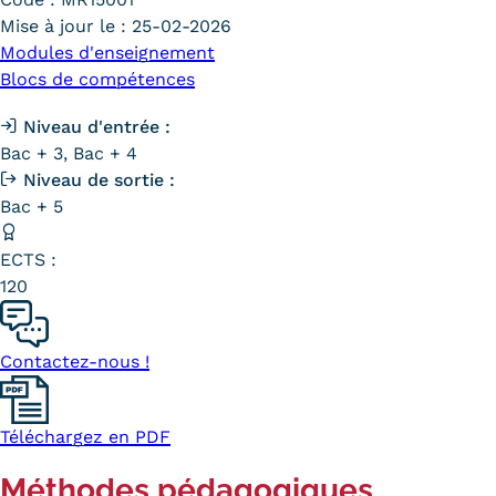
Carte lieux et centres Cnam en
Mise à jour le :
25-02-2026
Modules d'enseignement
BFC
Blocs de compétences
Nos centres administratifs
Niveau d'entrée :
Bac + 3, Bac + 4
Quoi de neuf au Cnam BFC?
Niveau de sortie :
Actualités
Bac + 5
Agenda
ECTS :
120
Revue de presse
Contact
Contactez-nous !
Contacts services
Téléchargez en PDF
Formulaire de contact
Méthodes pédagogiques
Formations