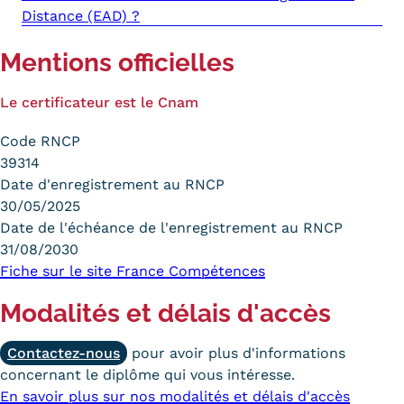
Validation des Acquis de
Distance (EAD) ?
l'Expérience (VAE)
Mentions officielles
Validation des études
Le certificateur est le Cnam
supérieures (VES)
Code RNCP
Validation des acquis
39314
Date d'enregistrement au RNCP
professionnels et personnels
30/05/2025
(VAPP)
Date de l'échéance de l'enregistrement au RNCP
31/08/2030
Infos pratiques
Fiche sur le site France Compétences
Discrimination/égalité/mixité
Modalités et délais d'accès
Handi'Cnam
Contactez-nous
pour avoir plus d'informations
Témoignages
concernant le diplôme qui vous intéresse.
En savoir plus sur nos modalités et délais d'accès