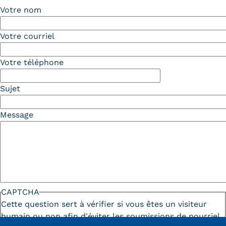
Votre nom
Kits communications Cnam
Votre courriel
Prospect
Fiche contact salons, forums,
Votre téléphone
JPO
Sujet
Message
CAPTCHA
Cette question sert à vérifier si vous êtes un visiteur
humain ou non afin d'éviter les soumissions de pourriel