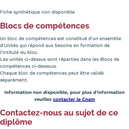
Tarifs
Fiche synthétique non disponible
Blocs de compétences
Modalités de financement
Infos entreprises
Un bloc de compétences est constitué d'un ensemble
d'Unités qui répond aux besoins en formation de
Former ses salariés
l'intitulé du bloc.
Les unités ci-dessus sont réparties dans les Blocs de
Accueillir un alternant ?
compétences ci-dessous.
Taxe d'apprentissage
Chaque bloc de compétences peut être validé
séparément.
Infos enseignants
Information non disponible, pour plus d'information
Être enseignant au Cnam
veuillez
contacter le Cnam
Infos partenaires
Contactez-nous au sujet de ce
Liste des partenaires
diplôme
Communication