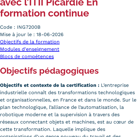
avec l’ITII Picardie En
Carte lieux et centres Cnam en
formation continue
BFC
Code :
ING7200B
Nos centres administratifs
Mise à jour le :
18-06-2026
Objectifs de la formation
Quoi de neuf au Cnam BFC?
Modules d'enseignement
Actualités
Blocs de compétences
Objectifs pédagogiques
Agenda
Revue de presse
Objectifs et contexte de la certification :
L’entreprise
industrielle connaît des transformations technologiques
Contact
et organisationnelles, en France et dans le monde. Sur le
plan technologique, l’alliance de l’automatisation, la
Contacts services
robotique moderne et la supervision à travers des
Formulaire de contact
réseaux connectant objets et machines, est au cœur de
cette transformation. Laquelle implique des
Formations
organisations d’un genre nouveau du travail et des