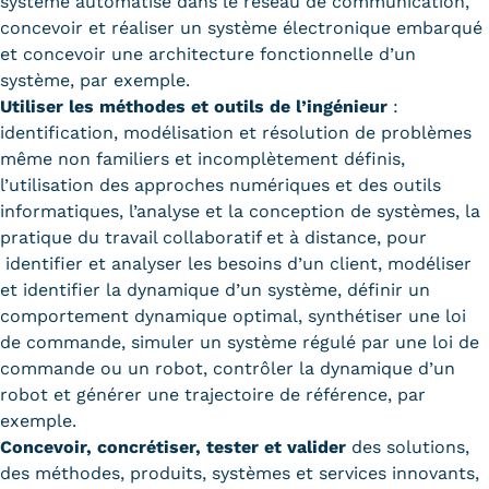
système automatisé dans le réseau de communication,
concevoir et réaliser un système électronique embarqué
Kits communications Cnam
et concevoir une architecture fonctionnelle d’un
Prospect
système, par exemple.
Utiliser les méthodes et outils de l’ingénieur
:
Fiche contact salons, forums,
identification, modélisation et résolution de problèmes
même non familiers et incomplètement définis,
JPO
l’utilisation des approches numériques et des outils
informatiques, l’analyse et la conception de systèmes, la
pratique du travail collaboratif et à distance, pour
identifier et analyser les besoins d’un client, modéliser
et identifier la dynamique d’un système, définir un
comportement dynamique optimal, synthétiser une loi
de commande, simuler un système régulé par une loi de
commande ou un robot, contrôler la dynamique d’un
robot et générer une trajectoire de référence, par
exemple.
Concevoir, concrétiser, tester et valider
des solutions,
des méthodes, produits, systèmes et services innovants,