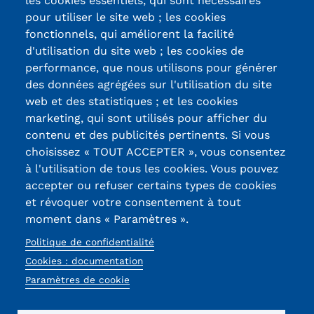
les cookies essentiels, qui sont nécessaires
pour utiliser le site web ; les cookies
fonctionnels, qui améliorent la facilité
d'utilisation du site web ; les cookies de
Certifications /
performance, que nous utilisons pour générer
des données agrégées sur l'utilisation du site
Labels qualité
web et des statistiques ; et les cookies
marketing, qui sont utilisés pour afficher du
contenu et des publicités pertinents. Si vous
13, Rue Ernest
choisissez « TOUT ACCEPTER », vous consentez
Thierry-Mieg
à l'utilisation de tous les cookies. Vous pouvez
90010 BELFORT
accepter ou refuser certains types de cookies
Cedex
et révoquer votre consentement à tout
moment dans « Paramètres ».
03 84 58 33 10
Politique de confidentialité
Réseaux
Cookies : documentation
sociaux
Paramètres de cookie