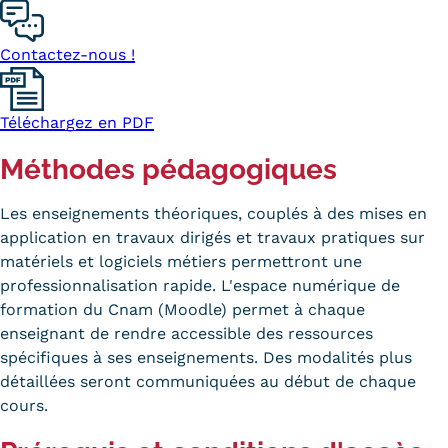
Statistiques
Contactez-nous !
FAQ
Lexique
Téléchargez en PDF
Téléchargements
Méthodes pédagogiques
Qualiopi
Les enseignements théoriques, couplés à des mises en
Le Cnam ICSV
application en travaux dirigés et travaux pratiques sur
matériels et logiciels métiers permettront une
Mobilité internationale et
professionnalisation rapide. L'espace numérique de
formation du Cnam (Moodle) permet à chaque
Erasmus
enseignant de rendre accessible des ressources
spécifiques à ses enseignements. Des modalités plus
Règlement intérieur
détaillées seront communiquées au début de chaque
Infos élèves
cours.
Modalités d'inscription