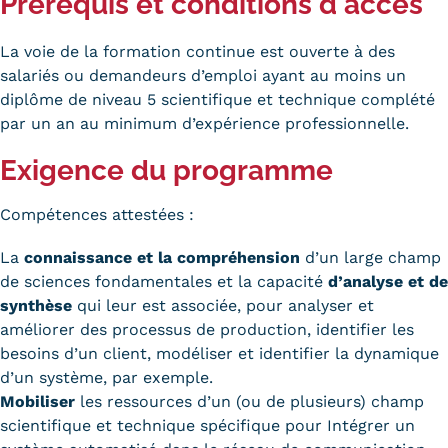
Prérequis et conditions d'accès
Tarifs
La voie de la formation continue est ouverte à des
salariés ou demandeurs d’emploi ayant au moins un
Modalités de financement
diplôme de niveau 5 scientifique et technique complété
Infos entreprises
par un an au minimum d’expérience professionnelle.
Former ses salariés
Exigence du programme
Accueillir un alternant ?
Compétences attestées :
Taxe d'apprentissage
La
connaissance et la compréhension
d’un large champ
de sciences fondamentales et la capacité
d’analyse et de
Infos enseignants
synthèse
qui leur est associée, pour analyser et
Être enseignant au Cnam
améliorer des processus de production, identifier les
besoins d’un client, modéliser et identifier la dynamique
Infos partenaires
d’un système, par exemple.
Mobiliser
les ressources d’un (ou de plusieurs) champ
Liste des partenaires
scientifique et technique spécifique pour Intégrer un
Communication