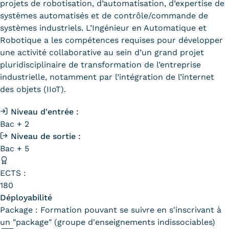
Validation des Acquis de
projets de robotisation, d’automatisation, d’expertise de
systèmes automatisés et de contrôle/commande de
l'Expérience (VAE)
systèmes industriels. L’Ingénieur en Automatique et
Robotique a les compétences requises pour développer
Validation des études
une activité collaborative au sein d’un grand projet
supérieures (VES)
pluridisciplinaire de transformation de l’entreprise
industrielle, notamment par l’intégration de l’internet
Validation des acquis
des objets (IIoT).
professionnels et personnels
Niveau d'entrée :
Bac + 2
(VAPP)
Niveau de sortie :
Infos pratiques
Bac + 5
Discrimination/égalité/mixité
ECTS :
180
Handi'Cnam
Déployabilité
Package : Formation pouvant se suivre en s'inscrivant à
Témoignages
un "package" (groupe d'enseignements indissociables)