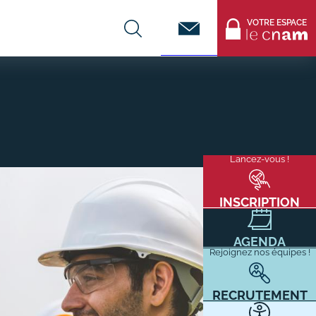
Contact
VOTRE ESPACE
CENTRES DE FORMATION
Infos entreprises
Lancez-vous !
Menu
mixité
Former ses salariés
flottant
Accueillir un alternant ?
INSCRIPTION
Taxe d'apprentissage
AGENDA
Infos enseignants
Rejoignez nos équipes !
Être enseignant au Cnam
Infos partenaires
RECRUTEMENT
Liste des partenaires