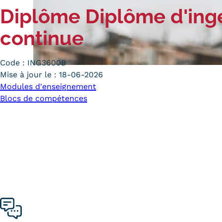
Diplôme
Diplôme d'ing
Alternan
Quoi de neuf au Cnam BFC?
Enseigne
continue
Actualités
Validati
Agenda
l'Expéri
Revue de presse
Code :
ING3600B
Validati
Mise à jour le :
18-06-2026
supérieu
Contact
Modules d'enseignement
Validati
Contacts services
Blocs de compétences
professi
Formulaire de contact
(VAPP)
Mentions légales
RGPD
CGU
CGV
Cookies
Menu
Mentions