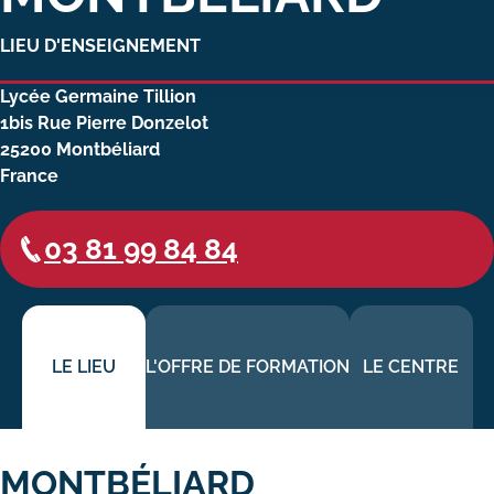
Carte lieux et centres Cnam en
LIEU D'ENSEIGNEMENT
BFC
Lycée Germaine Tillion
Nos centres administratifs
1bis Rue Pierre Donzelot
25200
Montbéliard
Quoi de neuf au Cnam BFC?
France
Actualités
03 81 99 84 84
Agenda
Revue de presse
Contact
LE LIEU
L'OFFRE DE FORMATION
LE CENTRE
Contacts services
Formulaire de contact
MONTBÉLIARD
Formations