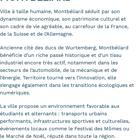
Trouver votre formation
Ville à taille humaine, Montbéliard séduit par son
dynamisme économique, son patrimoine culturel et
OFFRE EN BFC
son cadre de vie agréable, au carrefour de la France,
de la Suisse et de l’Allemagne.
OFFRE NATIONALE
Ancienne cité des ducs de Wurtemberg, Montbéliard
Catalogue national
bénéficie d’un riche passé historique et d’un tissu
Équivalences, passerelles et
industriel encore très actif, notamment dans les
secteurs de l’automobile, de la mécanique et de
suites de parcours
l’énergie. Territoire tourné vers l’innovation, elle
s’engage également dans les transitions écologiques et
Modalités d'enseignement
numériques.
Formation en présentiel
La ville propose un environnement favorable aux
Alternance
étudiants et alternants : transports urbains
performants, infrastructures sportives et culturelles,
Enseignement à distance
événements locaux comme le Festival des Mômes ou
le Marché de Noël, réputé dans toute la région.