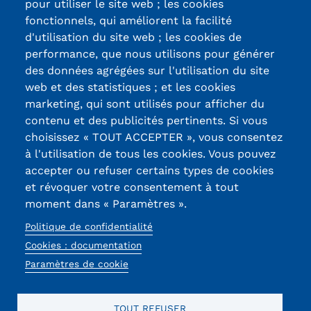
pour utiliser le site web ; les cookies
fonctionnels, qui améliorent la facilité
d'utilisation du site web ; les cookies de
Certifications /
performance, que nous utilisons pour générer
des données agrégées sur l'utilisation du site
Labels qualité
web et des statistiques ; et les cookies
marketing, qui sont utilisés pour afficher du
contenu et des publicités pertinents. Si vous
13, Rue Ernest
choisissez « TOUT ACCEPTER », vous consentez
Thierry-Mieg
à l'utilisation de tous les cookies. Vous pouvez
90010 BELFORT
accepter ou refuser certains types de cookies
Cedex
et révoquer votre consentement à tout
moment dans « Paramètres ».
03 84 58 33 10
Politique de confidentialité
Réseaux
Cookies : documentation
sociaux
Paramètres de cookie
TOUT REFUSER