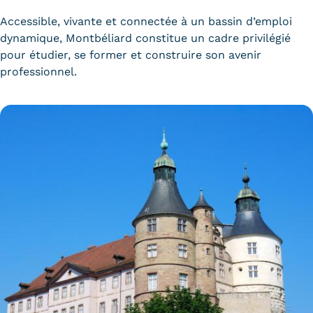
Validation des Acquis de
Accessible, vivante et connectée à un bassin d’emploi
l'Expérience (VAE)
dynamique, Montbéliard constitue un cadre privilégié
pour étudier, se former et construire son avenir
Validation des études
professionnel.
supérieures (VES)
Validation des acquis
professionnels et personnels
(VAPP)
Infos pratiques
Discrimination/égalité/mixité
Handi'Cnam
Témoignages