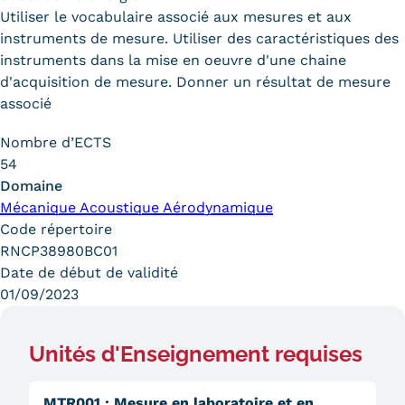
Utiliser le vocabulaire associé aux mesures et aux
Trouver votre formation
instruments de mesure. Utiliser des caractéristiques des
instruments dans la mise en oeuvre d'une chaine
OFFRE EN BFC
d'acquisition de mesure. Donner un résultat de mesure
OFFRE NATIONALE
associé
Catalogue national
Nombre d’ECTS
54
Équivalences, passerelles et
Domaine
Mécanique Acoustique Aérodynamique
suites de parcours
Code répertoire
Modalités d'enseignement
RNCP38980BC01
Date de début de validité
Formation en présentiel
01/09/2023
Alternance
Unités d'Enseignement requises
Enseignement à distance
MTR001
:
Mesure en laboratoire et en