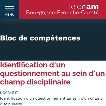
MENU
Aller
au
contenu
Bloc de compétences
principal
Qui sommes-nous ?
Navigation
Identification d'un
principale
Le Cnam
questionnement au sein d'un
Le Cnam en Bourgogne Franche-
champ disciplinaire
Comté
LG034B17
Nos équipes Cnam BFC
Identification d'un questionnement au sein d'un champ
Où sommes-nous ?
disciplinaire