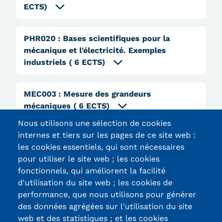
Statistiques
ECTS)
FAQ
PHR020
:
Bases scientifiques pour la
Lexique
mécanique et l'électricité. Exemples
industriels
( 6 ECTS)
Téléchargements
MEC003
:
Mesure des grandeurs
Qualiopi
mécaniques
( 6 ECTS)
Le Cnam ICSV
Nous utilisons une sélection de cookies
internes et tiers sur les pages de ce site web :
Mobilité internationale et
les cookies essentiels, qui sont nécessaires
Erasmus
pour utiliser le site web ; les cookies
fonctionnels, qui améliorent la facilité
Règlement intérieur
d'utilisation du site web ; les cookies de
Certifications /
performance, que nous utilisons pour générer
Infos élèves
des données agrégées sur l'utilisation du site
Labels qualité
web et des statistiques ; et les cookies
Modalités d'inscription