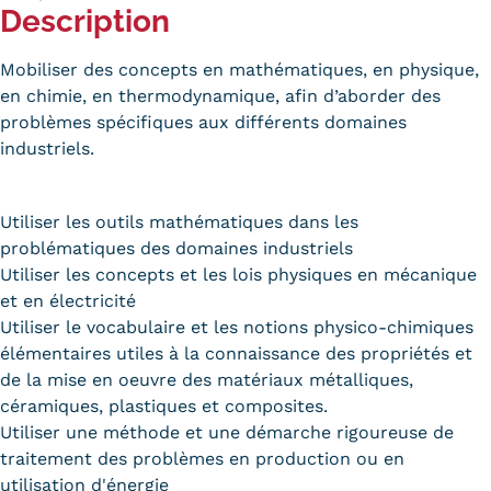
Description
Carte lieux et centres Cnam en
BFC
Mobiliser des concepts en mathématiques, en physique,
en chimie, en thermodynamique, afin d’aborder des
Nos centres administratifs
problèmes spécifiques aux différents domaines
industriels.
Quoi de neuf au Cnam BFC?
Actualités
Utiliser les outils mathématiques dans les
problématiques des domaines industriels
Agenda
Utiliser les concepts et les lois physiques en mécanique
Revue de presse
et en électricité
Utiliser le vocabulaire et les notions physico-chimiques
Contact
élémentaires utiles à la connaissance des propriétés et
de la mise en oeuvre des matériaux métalliques,
Contacts services
céramiques, plastiques et composites.
Utiliser une méthode et une démarche rigoureuse de
Formulaire de contact
traitement des problèmes en production ou en
Formations
utilisation d'énergie