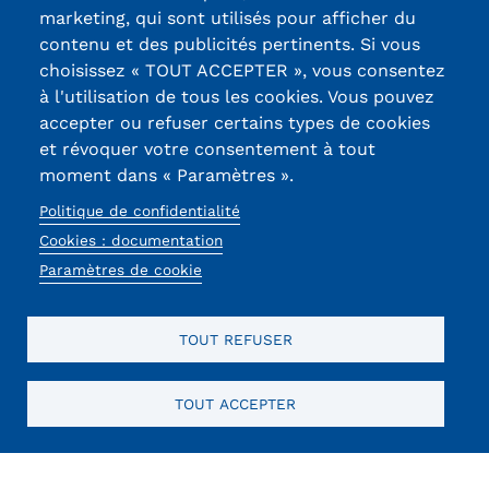
marketing, qui sont utilisés pour afficher du
Tarifs
contenu et des publicités pertinents. Si vous
13, Rue Ernest
choisissez « TOUT ACCEPTER », vous consentez
Thierry-Mieg
Modalités de financement
à l'utilisation de tous les cookies. Vous pouvez
90010 BELFORT
accepter ou refuser certains types de cookies
Infos entreprises
Cedex
et révoquer votre consentement à tout
Former ses salariés
moment dans « Paramètres ».
03 84 58 33 10
Politique de confidentialité
Accueillir un alternant ?
Réseaux
Cookies : documentation
Paramètres de cookie
sociaux
Taxe d'apprentissage
Infos enseignants
TOUT REFUSER
Être enseignant au Cnam
Infos partenaires
TOUT ACCEPTER
Mentions légales
RGPD
CGU
CGV
Cookies
Menu
Liste des partenaires
Mentions
Communication