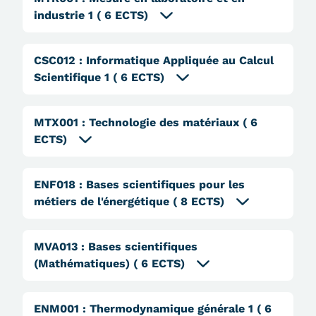
Validation des Acquis de
industrie 1
( 6 ECTS)
l'Expérience (VAE)
Validation des études
CSC012
:
Informatique Appliquée au Calcul
Scientifique 1
( 6 ECTS)
supérieures (VES)
Validation des acquis
MTX001
:
Technologie des matériaux
( 6
ECTS)
professionnels et personnels
(VAPP)
ENF018
:
Bases scientifiques pour les
Infos pratiques
métiers de l'énergétique
( 8 ECTS)
Discrimination/égalité/mixité
MVA013
:
Bases scientifiques
Handi'Cnam
(Mathématiques)
( 6 ECTS)
Témoignages
ENM001
:
Thermodynamique générale 1
( 6