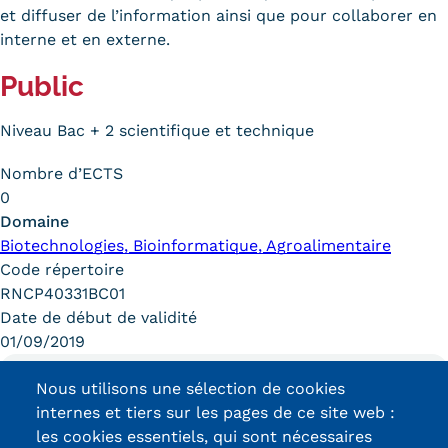
et diffuser de l’information ainsi que pour collaborer en
Carte lieux et centres Cnam en
interne et en externe.
BFC
Public
Nos centres administratifs
Niveau Bac + 2 scientifique et technique
Quoi de neuf au Cnam BFC?
Nombre d’ECTS
Actualités
0
Domaine
Agenda
Biotechnologies, Bioinformatique, Agroalimentaire
Code répertoire
Revue de presse
RNCP40331BC01
Contact
Date de début de validité
01/09/2019
Contacts services
Nous utilisons une sélection de cookies
Formulaire de contact
internes et tiers sur les pages de ce site web :
Formations
les cookies essentiels, qui sont nécessaires