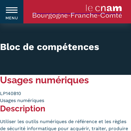
MENU
Aller
au
contenu
Bloc de compétences
principal
Qui sommes-nous ?
Navigation
Usages numériques
principale
Le Cnam
Le Cnam en Bourgogne Franche-
LP140B10
Usages numériques
Comté
Description
Nos équipes Cnam BFC
Utiliser les outils numériques de référence et les règles
Où sommes-nous ?
de sécurité informatique pour acquérir, traiter, produire