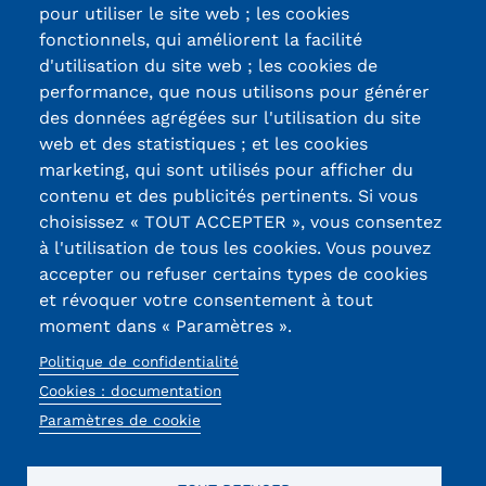
pour utiliser le site web ; les cookies
Trouver votre formation
fonctionnels, qui améliorent la facilité
d'utilisation du site web ; les cookies de
OFFRE EN BFC
Certifications /
performance, que nous utilisons pour générer
des données agrégées sur l'utilisation du site
OFFRE NATIONALE
Labels qualité
web et des statistiques ; et les cookies
Catalogue national
marketing, qui sont utilisés pour afficher du
contenu et des publicités pertinents. Si vous
13, Rue Ernest
Équivalences, passerelles et
choisissez « TOUT ACCEPTER », vous consentez
Thierry-Mieg
à l'utilisation de tous les cookies. Vous pouvez
suites de parcours
90010 BELFORT
accepter ou refuser certains types de cookies
Cedex
et révoquer votre consentement à tout
Modalités d'enseignement
moment dans « Paramètres ».
03 84 58 33 10
Formation en présentiel
Politique de confidentialité
Réseaux
Alternance
Cookies : documentation
Paramètres de cookie
sociaux
Enseignement à distance