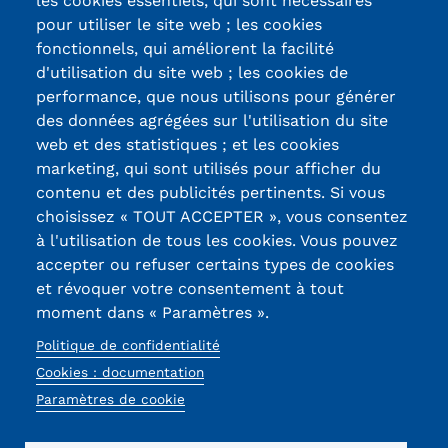
les cookies essentiels, qui sont nécessaires
pour utiliser le site web ; les cookies
Kits communications Cnam
fonctionnels, qui améliorent la facilité
d'utilisation du site web ; les cookies de
Prospect
Certifications /
performance, que nous utilisons pour générer
Fiche contact salons, forums,
des données agrégées sur l'utilisation du site
Labels qualité
web et des statistiques ; et les cookies
JPO
marketing, qui sont utilisés pour afficher du
contenu et des publicités pertinents. Si vous
13, Rue Ernest
choisissez « TOUT ACCEPTER », vous consentez
Thierry-Mieg
à l'utilisation de tous les cookies. Vous pouvez
90010 BELFORT
accepter ou refuser certains types de cookies
Cedex
et révoquer votre consentement à tout
moment dans « Paramètres ».
03 84 58 33 10
Politique de confidentialité
Réseaux
Cookies : documentation
sociaux
Paramètres de cookie