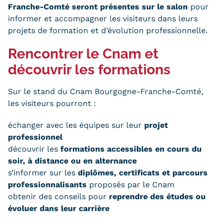
Validation des Acquis de
Franche-Comté seront présentes sur le salon
pour
informer et accompagner les visiteurs dans leurs
l'Expérience (VAE)
projets de formation et d’évolution professionnelle.
Validation des études
Rencontrer le Cnam et
supérieures (VES)
découvrir les formations
Validation des acquis
Sur le stand du Cnam Bourgogne-Franche-Comté,
professionnels et personnels
les visiteurs pourront :
(VAPP)
échanger avec les équipes sur leur
projet
professionnel
Infos pratiques
découvrir les
formations accessibles en cours du
Discrimination/égalité/mixité
soir, à distance ou en
alternance
s’informer sur les
diplômes, certificats et parcours
Handi'Cnam
professionnalisants
proposés par le Cnam
obtenir des conseils pour
reprendre des études ou
Témoignages
évoluer dans leur carrière