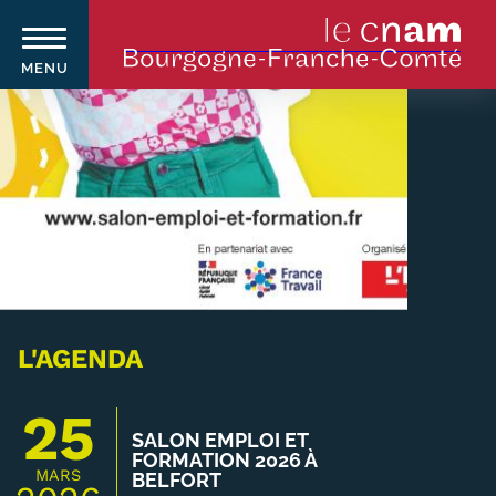
MENU
Aller
au
contenu
principal
Qui sommes-nous ?
Navigation
principale
Le Cnam
Le Cnam en Bourgogne Franche-
L'AGENDA
Comté
25
Nos équipes Cnam BFC
SALON EMPLOI ET
FORMATION 2026 À
MARS
BELFORT
Où sommes-nous ?