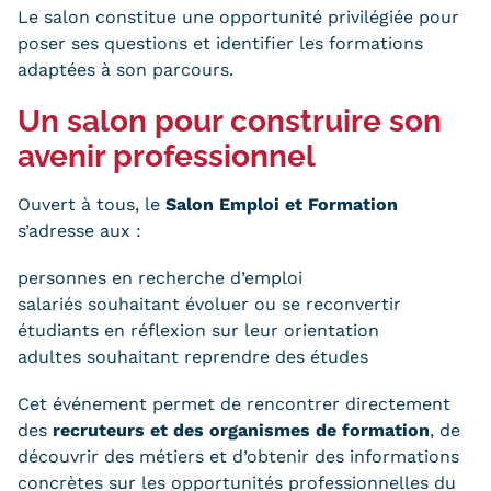
Statistiques
Le salon constitue une opportunité privilégiée pour
poser ses questions et identifier les formations
FAQ
adaptées à son parcours.
Lexique
Un salon pour construire son
avenir professionnel
Téléchargements
Ouvert à tous, le
Salon Emploi et Formation
Qualiopi
s’adresse aux :
Le Cnam ICSV
personnes en recherche d’emploi
salariés souhaitant évoluer ou se reconvertir
Mobilité internationale et
étudiants en réflexion sur leur orientation
Erasmus
adultes souhaitant reprendre des études
Règlement intérieur
Cet événement permet de rencontrer directement
des
recruteurs et des organismes de formation
, de
Infos élèves
découvrir des métiers et d’obtenir des informations
concrètes sur les opportunités professionnelles du
Modalités d'inscription