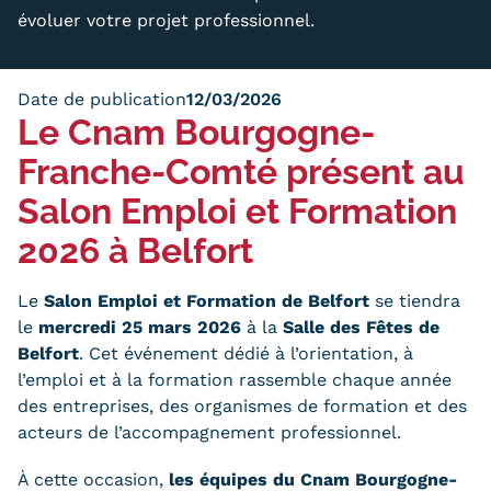
évoluer votre projet professionnel.
Trouver votre formation
OFFRE EN BFC
Date de publication
12/03/2026
OFFRE NATIONALE
Le Cnam Bourgogne-
Franche-Comté présent au
Catalogue national
Salon Emploi et Formation
Équivalences, passerelles et
2026 à Belfort
suites de parcours
Le
Salon Emploi et Formation de Belfort
se tiendra
Modalités d'enseignement
le
mercredi 25 mars 2026
à la
Salle des Fêtes de
Formation en présentiel
Belfort
. Cet événement dédié à l’orientation, à
l’emploi et à la formation rassemble chaque année
Alternance
des entreprises, des organismes de formation et des
acteurs de l’accompagnement professionnel.
Enseignement à distance
À cette occasion,
les équipes du Cnam Bourgogne-