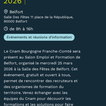
2026
Carte lieux et centres Cnam en
Belfort
BFC
Salle Des Fêtes 11 place de la République,
90000 Belfort
Nos centres administratifs
de 9h à 16h
Quoi de neuf au Cnam BFC?
Événements et réunions d’information
Actualités
Le Cnam Bourgogne Franche-Comté sera
Agenda
présent au Salon Emploi et Formation de
Belfort, organisé le mercredi 25 mars
Revue de presse
2026 à la Salle des Fêtes de Belfort. Cet
Contact
événement, gratuit et ouvert à tous,
permet de rencontrer des recruteurs et
Contacts services
des organismes de formation du
territoire. Venez échanger avec les
Formulaire de contact
équipes du Cnam pour découvrir les
Formations
formations et les solutions pour faire