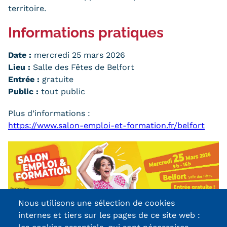
territoire.
Tarifs
Informations pratiques
Modalités de financement
Date :
mercredi 25 mars 2026
Infos entreprises
Lieu :
Salle des Fêtes de Belfort
Entrée :
gratuite
Former ses salariés
Public :
tout public
Accueillir un alternant ?
Plus d’informations :
https://www.salon-emploi-et-formation.fr/belfort
Taxe d'apprentissage
Infos enseignants
Être enseignant au Cnam
Infos partenaires
Nous utilisons une sélection de cookies
Liste des partenaires
internes et tiers sur les pages de ce site web :
Communication