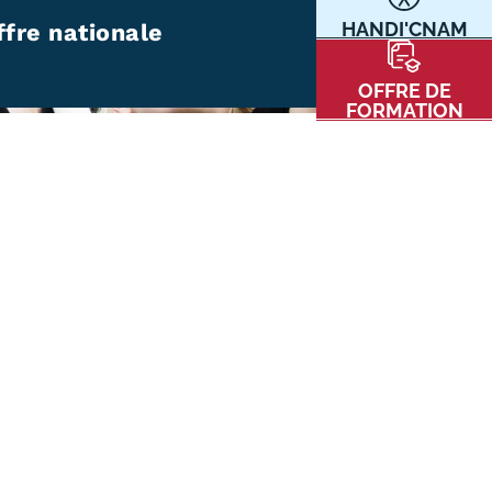
HANDI'CNAM
ffre nationale
Communication
Kits communications Cnam
t
OFFRE DE
Prospect
FORMATION
Fiche contact salons, forums,
JPO
nt
ACE PRESSE/MÉDIAS
CARTE INTERACTIVE DES CENTRES