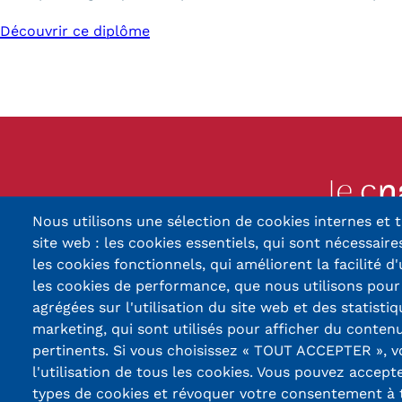
Découvrir ce diplôme
Nous utilisons une sélection de cookies internes et t
13, Rue Ernest Thier
site web : les cookies essentiels, qui sont nécessaires
90010 BELFORT
les cookies fonctionnels, qui améliorent la facilité d'
les cookies de performance, que nous utilisons pou
03 84 5
agrégées sur l'utilisation du site web et des statistiq
marketing, qui sont utilisés pour afficher du contenu
Réseaux
pertinents. Si vous choisissez « TOUT ACCEPTER », 
sociaux
l'utilisation de tous les cookies. Vous pouvez accept
types de cookies et révoquer votre consentement à