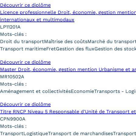
Découvrir ce diplôme
Licence professionnelle Droit, économie, gestion mentio
internationaux et multimodaux
LP11201A
Mots-clés :
Droit du transport
Maîtrise des coûts
Marché du transpor
Transport maritime
Fret
Gestion des flux
Gestion des stoc
Découvrir ce diplôme
Master Droit, économie, gestion mention Urbanisme et 
MR10502A
Mots-clés :
Aménagement et collectivités
Economie
Transports - Logi
Découvrir ce diplôme
Titre RNCP Niveau 5 Responsable d'Unité de Transport et
CPN9900A
Mots-clés :
Transport
Logistique
Transport de marchandises
Transport