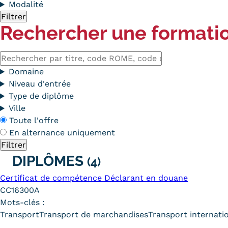
obligatoires
Modalité
Rechercher une formati
Rechercher
par
Domaine
titre,
Niveau d'entrée
code
Type de diplôme
ROME,
Ville
code
En
Toute l'offre
du
alternance
En alternance uniquement
diplôme
DIPLÔMES
(4)
Certificat de compétence Déclarant en douane
CC16300A
Mots-clés :
Transport
Transport de marchandises
Transport internati