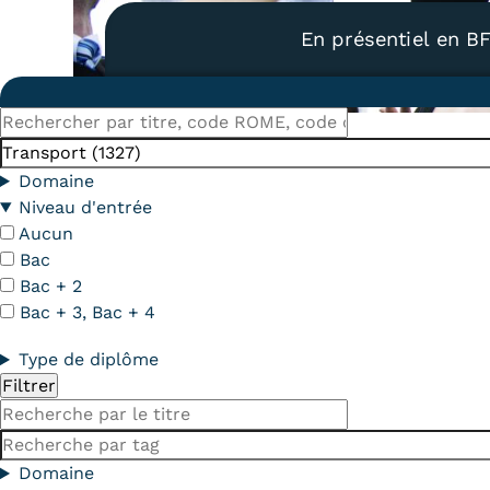
Alternan
En présentiel en B
Quoi de neuf au Cnam BFC?
Enseigne
Actualités
Validati
Agenda
l'Expéri
Rechercher
Revue de presse
Validati
par
Mots-
supérieu
titre,
clés
Contact
Domaine
Validati
code
Contacts services
Niveau d'entrée
professi
ROME,
Aucun
Formulaire de contact
(VAPP)
code
Bac
du
Bac + 2
diplôme
Bac + 3, Bac + 4
Type de diplôme
Mentions légales
RGPD
CGU
CGV
Cookies
Menu
Titre
Mots-
Mentions
clés
Domaine