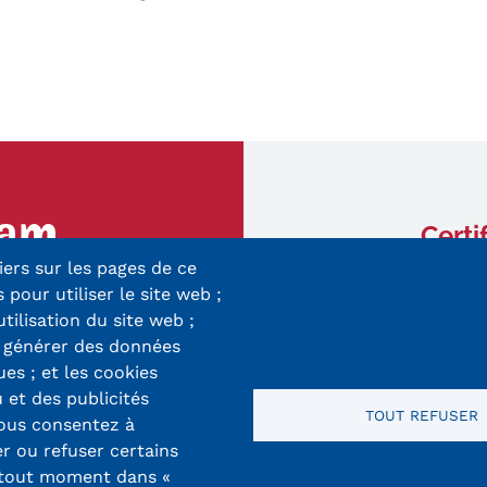
Certi
iers sur les pages de ce
ry-Mieg
 pour utiliser le site web ;
 Cedex
utilisation du site web ;
r générer des données
8 33 10
ues ; et les cookies
 et des publicités
TOUT REFUSER
vous consentez à
er ou refuser certains
 tout moment dans «