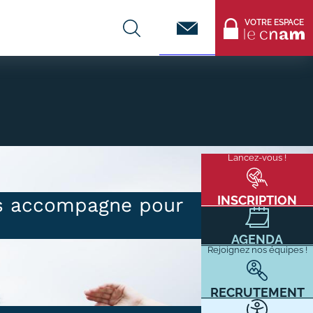
Contact
VOTRE ESPACE
CENTRES DE FORMATION
Infos entreprises
Lancez-vous !
Menu
mixité
Former ses salariés
flottant
Accueillir un alternant ?
INSCRIPTION
us accompagne pour
Taxe d'apprentissage
AGENDA
Infos enseignants
Rejoignez nos équipes !
Être enseignant au Cnam
Infos partenaires
RECRUTEMENT
Liste des partenaires