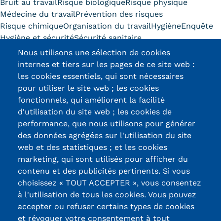
Bruit au travail
Risque biologique
Risque physique
Statistiques
Médecine du travail
Prévention des risques
Risque chimique
Organisation du travail
Hygiène
Enquête
FAQ
Hygiène et sécurité
Sécurité sanitaire
Lexique
Nous utilisons une sélection de cookies
Découvrir ce diplôme
internes et tiers sur les pages de ce site web :
Téléchargements
les cookies essentiels, qui sont nécessaires
pour utiliser le site web ; les cookies
Qualiopi
fonctionnels, qui améliorent la facilité
d'utilisation du site web ; les cookies de
Le Cnam ICSV
Certifications /
performance, que nous utilisons pour générer
des données agrégées sur l'utilisation du site
Labels qualité
Mobilité internationale et
web et des statistiques ; et les cookies
Erasmus
marketing, qui sont utilisés pour afficher du
contenu et des publicités pertinents. Si vous
13, Rue Ernest
Règlement intérieur
choisissez « TOUT ACCEPTER », vous consentez
Thierry-Mieg
à l'utilisation de tous les cookies. Vous pouvez
Infos élèves
90010 BELFORT
accepter ou refuser certains types de cookies
Cedex
Modalités d'inscription
et révoquer votre consentement à tout