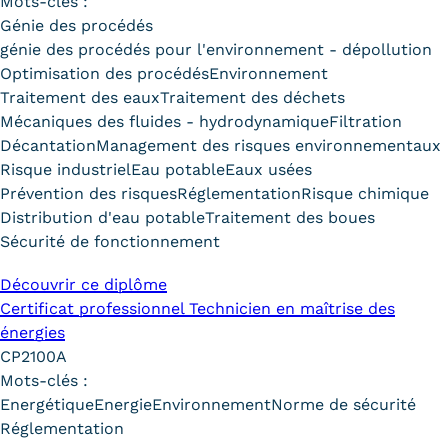
Mots-clés :
Validation des Acquis de
Génie des procédés
l'Expérience (VAE)
génie des procédés pour l'environnement - dépollution
Optimisation des procédés
Environnement
Validation des études
Traitement des eaux
Traitement des déchets
Mécaniques des fluides - hydrodynamique
Filtration
supérieures (VES)
Décantation
Management des risques environnementaux
Validation des acquis
Risque industriel
Eau potable
Eaux usées
Prévention des risques
Réglementation
Risque chimique
professionnels et personnels
Distribution d'eau potable
Traitement des boues
Sécurité de fonctionnement
(VAPP)
Infos pratiques
Découvrir ce diplôme
Certificat professionnel Technicien en maîtrise des
Discrimination/égalité/mixité
énergies
CP2100A
Handi'Cnam
Mots-clés :
Energétique
Energie
Environnement
Norme de sécurité
Témoignages
Réglementation