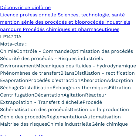
Statistiques
Découvrir ce diplôme
Licence professionnelle Sciences, technologie, santé
FAQ
mention génie des procédés et bioprocédés industriels
parcours Procédés chimiques et pharmaceutiques
Lexique
LP14701A
Mots-clés :
Téléchargements
Chimie
Contrôle - Commande
Optimisation des procédés
Qualiopi
Sécurité des procédés - Risques industriels
Environnement
Mécaniques des fluides - hydrodynamique
Le Cnam ICSV
Phénomènes de transfert
Bilans
Distillation - rectification
Evaporation
Procédés d'extraction
Absorption
Adsorption
Mobilité internationale et
Séchage
Cristallisation
Échangeurs thermiques
Filtration
Centrifugation
Décantation
Agitation
Réacteur
Erasmus
Extrapolation - Transfert d'échelle
Procédé
Schématisation des procédés
Gestion de la production
Règlement intérieur
Génie des procédés
Réglementation
Automatisation
Infos élèves
Maîtrise des risques
Chimie industrielle
Génie chimique
Modalités d'inscription