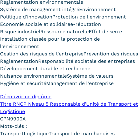
Réglementation environnementale
Système de management intégré
Environnement
Kits communications Cnam
Politique d'innovation
Protection de l'environnement
Prospect
Economie sociale et solidaire
e-réputation
Risque industriel
Ressource naturelle
Effet de serre
Fiche contact salons, forums,
Installation classée pour la protection de
JPO
l'environnement
Gestion des risques de l'entreprise
Prévention des risques
Réglementation
Responsabilité sociétale des entreprises
Développement durable et recherche
Nuisance environnementale
Système de valeurs
Hygiène et sécurité
Management de l'entreprise
Découvrir ce diplôme
Titre RNCP Niveau 5 Responsable d'Unité de Transport et
Logistique
CPN9900A
Mots-clés :
Transport
Logistique
Transport de marchandises