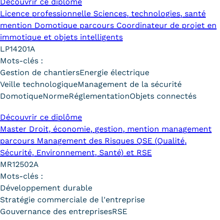
Découvrir ce diplôme
Licence professionnelle Sciences, technologies, santé
Tarifs
mention Domotique parcours Coordinateur de projet en
immotique et objets intelligents
Modalités de financement
LP14201A
Infos entreprises
Mots-clés :
Gestion de chantiers
Energie électrique
Former ses salariés
Veille technologique
Management de la sécurité
Domotique
Norme
Réglementation
Objets connectés
Accueillir un alternant ?
Découvrir ce diplôme
Taxe d'apprentissage
Master Droit, économie, gestion, mention management
parcours Management des Risques QSE (Qualité,
Infos enseignants
Sécurité, Environnement, Santé) et RSE
Être enseignant au Cnam
MR12502A
Mots-clés :
Infos partenaires
Développement durable
Liste des partenaires
Stratégie commerciale de l'entreprise
Gouvernance des entreprises
RSE
Communication