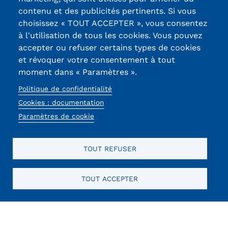
contenu et des publicités pertinents. Si vous
13, Rue Ernest
choisissez « TOUT ACCEPTER », vous consentez
Thierry-Mieg
à l'utilisation de tous les cookies. Vous pouvez
90010 BELFORT
accepter ou refuser certains types de cookies
Cedex
et révoquer votre consentement à tout
moment dans « Paramètres ».
03 84 58 33 10
Politique de confidentialité
Réseaux
Cookies : documentation
sociaux
Paramètres de cookie
TOUT REFUSER
TOUT ACCEPTER
Mentions légales
RGPD
CGU
CGV
Cookies
Menu
Mentions