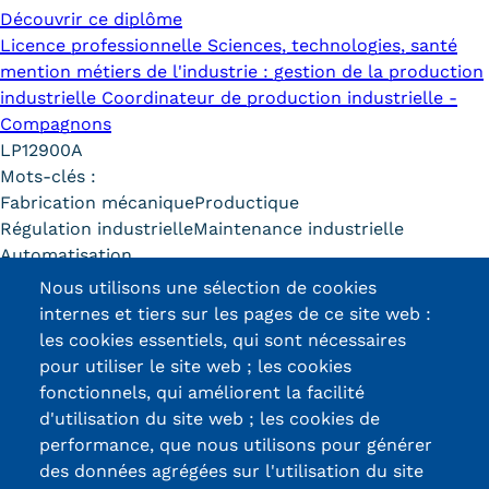
Découvrir ce diplôme
Tarifs
Licence professionnelle Sciences, technologies, santé
mention métiers de l'industrie : gestion de la production
Modalités de financement
industrielle Coordinateur de production industrielle -
Compagnons
Infos entreprises
LP12900A
Former ses salariés
Mots-clés :
Fabrication mécanique
Productique
Accueillir un alternant ?
Régulation industrielle
Maintenance industrielle
Automatisation
Taxe d'apprentissage
Nous utilisons une sélection de cookies
Découvrir ce diplôme
internes et tiers sur les pages de ce site web :
Infos enseignants
les cookies essentiels, qui sont nécessaires
Être enseignant au Cnam
pour utiliser le site web ; les cookies
fonctionnels, qui améliorent la facilité
Infos partenaires
d'utilisation du site web ; les cookies de
Certifications /
Liste des partenaires
performance, que nous utilisons pour générer
des données agrégées sur l'utilisation du site
Labels qualité
Communication