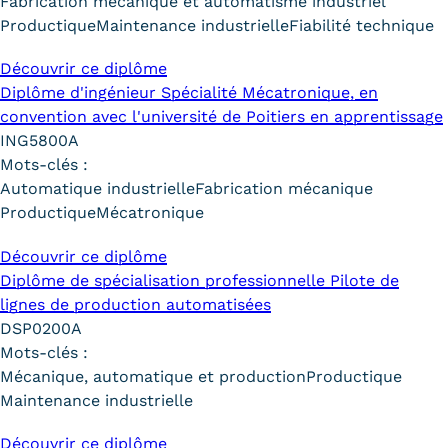
Fabrication mécanique et automatisme industriel
Validation des Acquis de
Productique
Maintenance industrielle
Fiabilité technique
l'Expérience (VAE)
Découvrir ce diplôme
Validation des études
Diplôme d'ingénieur Spécialité Mécatronique, en
convention avec l'université de Poitiers en apprentissage
supérieures (VES)
ING5800A
Mots-clés :
Validation des acquis
Automatique industrielle
Fabrication mécanique
professionnels et personnels
Productique
Mécatronique
(VAPP)
Découvrir ce diplôme
Diplôme de spécialisation professionnelle Pilote de
Infos pratiques
lignes de production automatisées
Discrimination/égalité/mixité
DSP0200A
Mots-clés :
Handi'Cnam
Mécanique, automatique et production
Productique
Maintenance industrielle
Témoignages
Découvrir ce diplôme