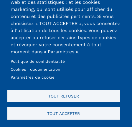
web et des statistiques ; et les cookies
marketing, qui sont utilisés pour afficher du
Kits communications Cnam
contenu et des publicités pertinents. Si vous
13, Rue Ernest
Prospect
choisissez « TOUT ACCEPTER », vous consentez
Thierry-Mieg
à l'utilisation de tous les cookies. Vous pouvez
Fiche contact salons, forums,
90010 BELFORT
accepter ou refuser certains types de cookies
Cedex
JPO
et révoquer votre consentement à tout
moment dans « Paramètres ».
03 84 58 33 10
Politique de confidentialité
Réseaux
Cookies : documentation
sociaux
Paramètres de cookie
TOUT REFUSER
TOUT ACCEPTER
Mentions légales
RGPD
CGU
CGV
Cookies
Menu