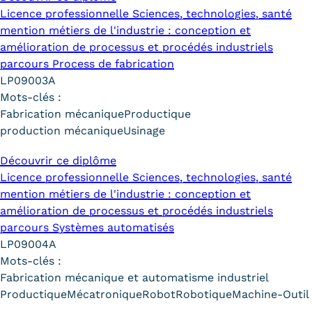
Statistiques
Licence professionnelle Sciences, technologies, santé
mention métiers de l'industrie : conception et
FAQ
amélioration de processus et procédés industriels
parcours Process de fabrication
Lexique
LP09003A
Mots-clés :
Téléchargements
Fabrication mécanique
Productique
production mécanique
Usinage
Qualiopi
Découvrir ce diplôme
Le Cnam ICSV
Licence professionnelle Sciences, technologies, santé
mention métiers de l'industrie : conception et
Mobilité internationale et
amélioration de processus et procédés industriels
Erasmus
parcours Systèmes automatisés
LP09004A
Règlement intérieur
Mots-clés :
Fabrication mécanique et automatisme industriel
Infos élèves
Productique
Mécatronique
Robot
Robotique
Machine-Outil
Modalités d'inscription