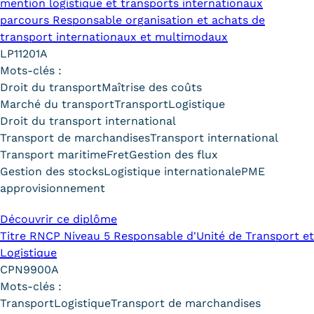
mention logistique et transports internationaux
Statistiques
parcours Responsable organisation et achats de
transport internationaux et multimodaux
FAQ
LP11201A
Lexique
Mots-clés :
Droit du transport
Maîtrise des coûts
Téléchargements
Marché du transport
Transport
Logistique
Droit du transport international
Qualiopi
Transport de marchandises
Transport international
Transport maritime
Fret
Gestion des flux
Le Cnam ICSV
Gestion des stocks
Logistique internationale
PME
approvisionnement
Mobilité internationale et
Découvrir ce diplôme
Erasmus
Titre RNCP Niveau 5 Responsable d'Unité de Transport et
Logistique
Règlement intérieur
CPN9900A
Infos élèves
Mots-clés :
Transport
Logistique
Transport de marchandises
Modalités d'inscription