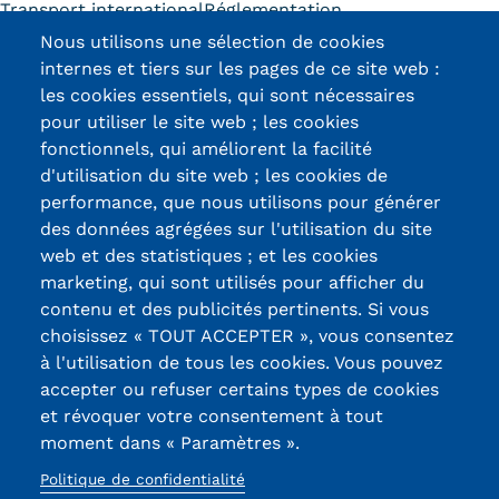
Transport international
Réglementation
Nous utilisons une sélection de cookies
Tarifs
Découvrir ce diplôme
internes et tiers sur les pages de ce site web :
Modalités de financement
les cookies essentiels, qui sont nécessaires
pour utiliser le site web ; les cookies
Infos entreprises
fonctionnels, qui améliorent la facilité
d'utilisation du site web ; les cookies de
Former ses salariés
Certifications /
performance, que nous utilisons pour générer
des données agrégées sur l'utilisation du site
Accueillir un alternant ?
Labels qualité
web et des statistiques ; et les cookies
Taxe d'apprentissage
marketing, qui sont utilisés pour afficher du
contenu et des publicités pertinents. Si vous
13, Rue Ernest
Infos enseignants
choisissez « TOUT ACCEPTER », vous consentez
Thierry-Mieg
à l'utilisation de tous les cookies. Vous pouvez
Être enseignant au Cnam
90010 BELFORT
accepter ou refuser certains types de cookies
Cedex
Infos partenaires
et révoquer votre consentement à tout
moment dans « Paramètres ».
03 84 58 33 10
Liste des partenaires
Politique de confidentialité
Communication