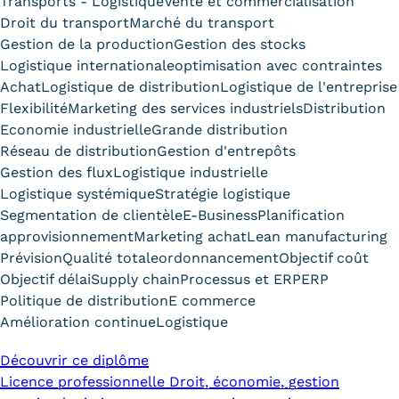
Transports - Logistique
Vente et commercialisation
Validation des Acquis de
Droit du transport
Marché du transport
l'Expérience (VAE)
Gestion de la production
Gestion des stocks
Logistique internationale
optimisation avec contraintes
Validation des études
Achat
Logistique de distribution
Logistique de l'entreprise
Flexibilité
Marketing des services industriels
Distribution
supérieures (VES)
Economie industrielle
Grande distribution
Validation des acquis
Réseau de distribution
Gestion d'entrepôts
Gestion des flux
Logistique industrielle
professionnels et personnels
Logistique systémique
Stratégie logistique
Segmentation de clientèle
E-Business
Planification
(VAPP)
approvisionnement
Marketing achat
Lean manufacturing
Infos pratiques
Prévision
Qualité totale
ordonnancement
Objectif coût
Objectif délai
Supply chain
Processus et ERP
ERP
Discrimination/égalité/mixité
Politique de distribution
E commerce
Amélioration continue
Logistique
Handi'Cnam
Découvrir ce diplôme
Témoignages
Licence professionnelle Droit, économie, gestion