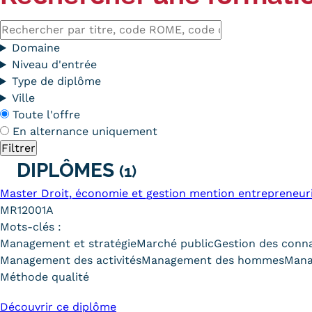
obligatoires
Rechercher
par
Domaine
titre,
Niveau d'entrée
code
Type de diplôme
ROME,
Ville
code
En
Toute l'offre
du
alternance
En alternance uniquement
diplôme
DIPLÔMES
(1)
Master Droit, économie et gestion mention entrepreneur
MR12001A
Mots-clés :
Management et stratégie
Marché public
Gestion des conn
Management des activités
Management des hommes
Mana
Méthode qualité
Découvrir ce diplôme