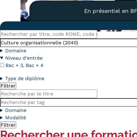
Alternan
En présentiel en B
Quoi de neuf au Cnam BFC?
Enseigne
Actualités
Validati
Agenda
l'Expéri
Rechercher
Revue de presse
Validati
par
Mots-
supérieu
titre,
clés
Contact
Domaine
Validati
code
Contacts services
Niveau d'entrée
professi
ROME,
Bac + 3, Bac + 4
Formulaire de contact
(VAPP)
code
du
Type de diplôme
diplôme
Titre
Mots-
clés
Domaine
Mentions légales
RGPD
CGU
CGV
Cookies
Menu
Modalité
Mentions
Rechercher une formati