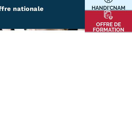
HANDI'CNAM
ffre nationale
Communication
Kits communications Cnam
t
OFFRE DE
Prospect
FORMATION
Fiche contact salons, forums,
JPO
nt
ACE PRESSE/MÉDIAS
CARTE INTERACTIVE DES CENTRES