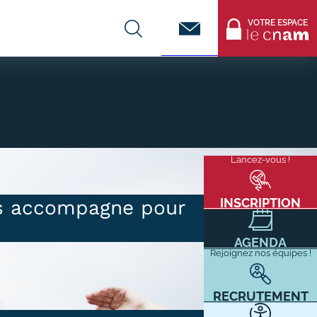
Contact
VOTRE ESPACE
CENTRES DE FORMATION
Infos entreprises
Lancez-vous !
Menu
mixité
Former ses salariés
flottant
Accueillir un alternant ?
INSCRIPTION
us accompagne pour
Taxe d'apprentissage
AGENDA
Infos enseignants
Rejoignez nos équipes !
Être enseignant au Cnam
Infos partenaires
RECRUTEMENT
Liste des partenaires