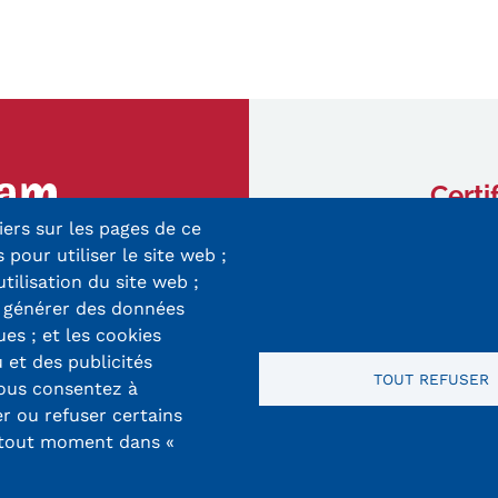
Certi
iers sur les pages de ce
ry-Mieg
 pour utiliser le site web ;
 Cedex
utilisation du site web ;
r générer des données
8 33 10
ues ; et les cookies
 et des publicités
TOUT REFUSER
vous consentez à
er ou refuser certains
 tout moment dans «